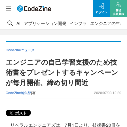
新規
ログイン
会員登録
AI
アプリケーション開発
インフラ
エンジニアの生き
CodeZineニュース
エンジニアの自己学習支援のため技
術書をプレゼントするキャンペーン
が毎月開催、締め切り間近
CodeZine編集部
[著]
2020/07/03 12:20
ポスト
リベラルエンジニアズは、7月1日より、技術書20冊を