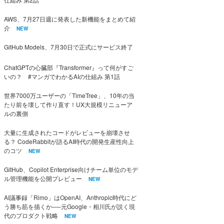
AWS、7月27日週に発表した新機能をまとめて紹
介
NEW
GitHub Models、7月30日で正式にサービス終了
ChatGPTの心臓部『Transformer』って何がすご
いの？ #マンガでわかるAIの仕組み 第1話
世界7000万ユーザーの「TimeTree」、10年の当
たり前を壊して作り直す！UX大規模リニューア
ルの裏側
大量に生成されたコードがレビューを崩壊させ
る？ CodeRabbitが語るAI時代の開発生産性向上
のコツ
NEW
GitHub、Copilot Enterprise向けチーム単位のモデ
ル管理機能を公開プレビュー
NEW
AI議事録「Rimo」はOpenAI、Anthropic時代にど
う勝ち筋を描くか──元Google・相川氏が説く現
代のプロダクト戦略
NEW