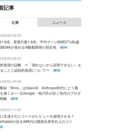
着記事
記事
ニュース
/08/06 09:00
数1.6倍、変更行数1.8倍、平均マージ時間37%削減
ABEMAが進めるAI駆動開発の現在地
NEW
/08/06 08:00
的負債の誤解 〜「測れないから説明できない」を
ることと認知的負債について〜
NEW
/08/05 09:00
議事録「Rimo」はOpenAI、Anthropic時代にどう勝
を描くか──元Google・相川氏が説く現代のプロダ
戦略
NEW
/08/04 11:00
に生成されたコードがレビューを崩壊させる？
deRabbitが語るAI時代の開発生産性向上のコツ
EW