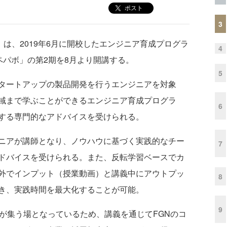
ポスト
3
、FGN）は、2019年6月に開校したエンジニア育成プログラ
4
Oペパボ」の第2期を8月より開講する。
5
タートアップの製品開発を行うエンジニアを対象
域まで学ぶことができるエンジニア育成プログラ
6
する専門的なアドバイスを受けられる。
ニアが講師となり、ノウハウに基づく実践的なチー
7
ドバイスを受けられる。また、反転学習ベースでカ
外でインプット（授業動画）と講義中にアウトプッ
8
き、実践時間を最大化することが可能。
9
が集う場となっているため、講義を通じてFGNのコ