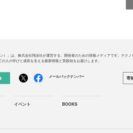
ードジン）」は、株式会社翔泳社が運営する、開発者のための情報メディアです。テク
ての人の学びと成長を支える最新情報と実践知をお届けします。
メールバックナンバー
寄
録
イベント
BOOKS