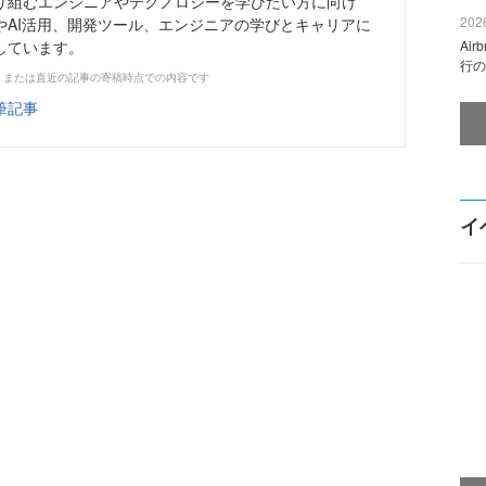
り組むエンジニアやテクノロジーを学びたい方に向け
2026
やAI活用、開発ツール、エンジニアの学びとキャリアに
しています。
Ai
行の
、または直近の記事の寄稿時点での内容です
筆記事
イ