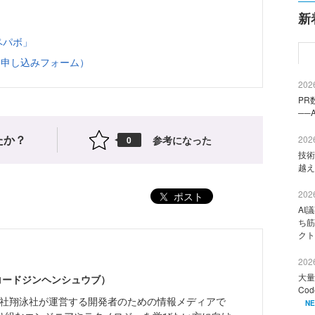
新
ペパボ」
期申し込みフォーム）
2026
PR
──
たか？
参考になった
2026
0
技術
越え
2026
ポスト
AI
ち筋
クト
2026
大量
（コードジンヘンシュウブ）
Co
株式会社翔泳社が運営する開発者のための情報メディアで
N