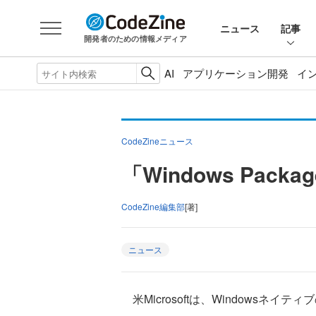
ニュース
記事
開発者のための情報メディア
AI
アプリケーション開発
イ
CodeZineニュース
「Windows Packa
CodeZine編集部
[著]
ニュース
米Microsoftは、Windowsネイティ