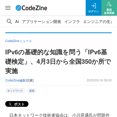
新規
ログイン
会員登録
AI
アプリケーション開発
インフラ
エンジニアの生き
CodeZineニュース
IPv6の基礎的な知識を問う「IPv6基
礎検定」、4月3日から全国350か所で
実施
CodeZine編集部
[著]
2023/03/16 09:00
ネットワーク
資格
ポスト
日本ネットワーク技術者協会は、小川晃通氏が問題作