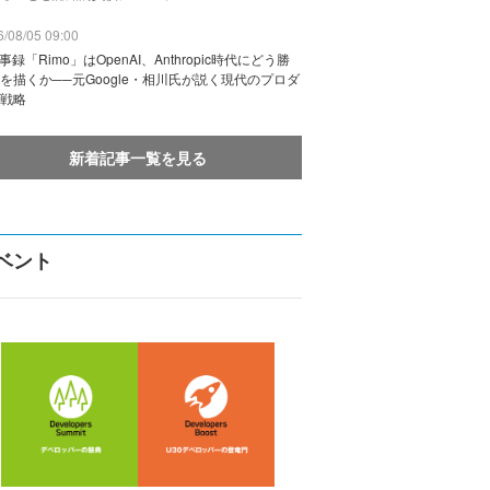
/08/05 09:00
議事録「Rimo」はOpenAI、Anthropic時代にどう勝
を描くか──元Google・相川氏が説く現代のプロダ
戦略
新着記事一覧を見る
ベント