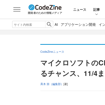
ニュース
記事
開発者のための情報メディア
AI
アプリケーション開発
イ
CodeZineニュース
マイクロソフトのC
るチャンス、11/4
斉木 崇（編集部）
[著]