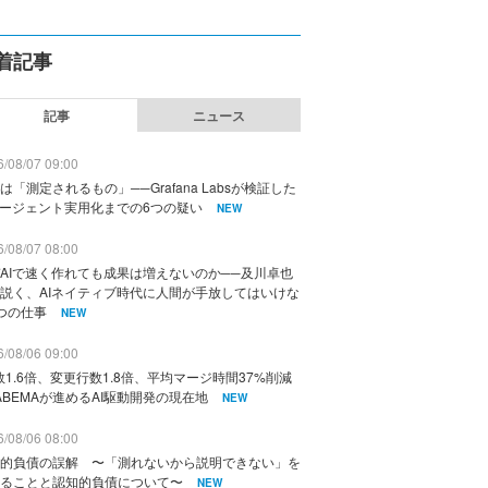
着記事
記事
ニュース
/08/07 09:00
は「測定されるもの」──Grafana Labsが検証した
エージェント実用化までの6つの疑い
NEW
/08/07 08:00
AIで速く作れても成果は増えないのか──及川卓也
説く、AIネイティブ時代に人間が手放してはいけな
つの仕事
NEW
/08/06 09:00
数1.6倍、変更行数1.8倍、平均マージ時間37%削減
ABEMAが進めるAI駆動開発の現在地
NEW
/08/06 08:00
的負債の誤解 〜「測れないから説明できない」を
ることと認知的負債について〜
NEW