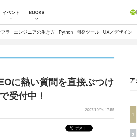
イベント
BOOKS
ンフラ
エンジニアの生き方
Python
開発ツール
UX／デザイン
EOに熱い質問を直接ぶつけ
ア
まで受付中！
2007/10/24 17:55
1
ポスト
2