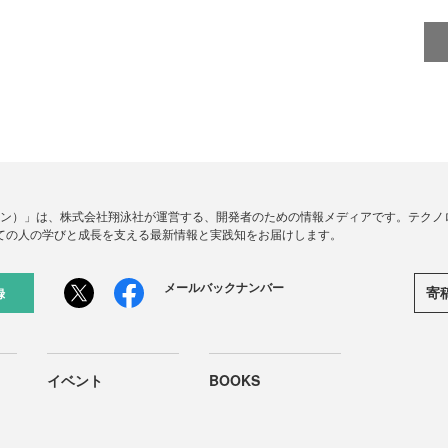
ードジン）」は、株式会社翔泳社が運営する、開発者のための情報メディアです。テク
ての人の学びと成長を支える最新情報と実践知をお届けします。
メールバックナンバー
寄
録
イベント
BOOKS