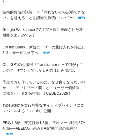
技術的負債の誤解 〜「測れないから説明できな
い」を越えることと認知的負債について〜
NEW
Google Workspaceで7月27日週に発表された新
機能をまとめて紹介
GitHub Spark、新規ユーザーの受け入れを停止し
8月にサービス終了へ
NEW
ChatGPTの心臓部『Transformer』って何がすご
いの？ #マンガでわかるAIの仕組み 第1話
予定どおり作っているのに、なぜ良くならないの
か──「アウトプット脳」と「ユーザー価値脳」
に橋をかける3つの設計【CEDEC2026】
TypeScriptを実行可能なネイティブバイナリにコ
ンパイルする「scriptc」公開
PR数1.6倍、変更行数1.8倍、平均マージ時間37%
削減──ABEMAが進めるAI駆動開発の現在地
NEW