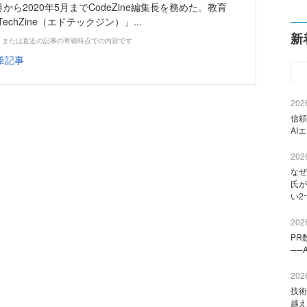
月から2020年5月までCodeZine編集長を務めた。教育
chZine（エドテックジン）」...
新
、または直近の記事の寄稿時点での内容です
筆記事
2026
信頼
AI
2026
なぜ
氏が
い2
2026
PR
──
2026
技術
越え