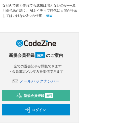
なぜAIで速く作れても成果は増えないのか──及
川卓也氏が説く、AIネイティブ時代に人間が手放
してはいけない2つの仕事
NEW
新規会員登録
のご案内
無料
・全ての過去記事が閲覧できます
・会員限定メルマガを受信できます
メールバックナンバー
新規会員登録
無料
ログイン