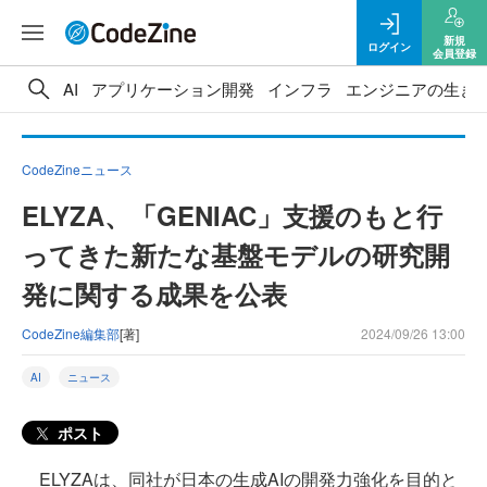
新規
ログイン
会員登録
AI
アプリケーション開発
インフラ
エンジニアの生き
CodeZineニュース
ELYZA、「GENIAC」支援のもと行
ってきた新たな基盤モデルの研究開
発に関する成果を公表
CodeZine編集部
[著]
2024/09/26 13:00
AI
ニュース
ポスト
ELYZAは、同社が日本の生成AIの開発力強化を目的と