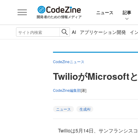
ニュース
記事
開発者のための情報メディア
AI
アプリケーション開発
イ
CodeZineニュース
TwilioがMicr
CodeZine編集部
[著]
ニュース
生成AI
Twilioは5月14日、サンフランシスコ