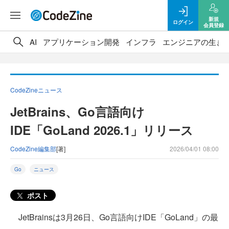
新規
ログイン
会員登録
AI
アプリケーション開発
インフラ
エンジニアの生き
CodeZineニュース
JetBrains、Go言語向け
IDE「GoLand 2026.1」リリース
CodeZine編集部
[著]
2026/04/01 08:00
Go
ニュース
ポスト
JetBrainsは3月26日、Go言語向けIDE「GoLand」の最