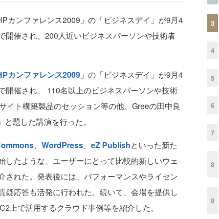
Pカンファレンス2009」の「ビジネスデイ」が9月4
3
で開催され、200人近いビジネスパーソンや技術者
4
HPカンファレンス2009
」の「ビジネスデイ」が9月4
5
開催され、 110名以上のビジネスパーソンや技術
6
サイト構築製品のセッション等の他、Greeの田中良
E」と題した講演を行った。
7
Commons
、
WordPress
、
eZ Publish
といった新た
始したような、ユーザーにとって比較的新しいウェ
8
介された。発表後には、パフォーマンスやライセン
質疑応答も活発に行われた。続いて、会場を提供し
9
on EC2上で活用するクラウド事例等を紹介した。