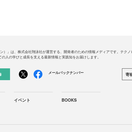
ードジン）」は、株式会社翔泳社が運営する、開発者のための情報メディアです。テク
ての人の学びと成長を支える最新情報と実践知をお届けします。
メールバックナンバー
寄
録
イベント
BOOKS