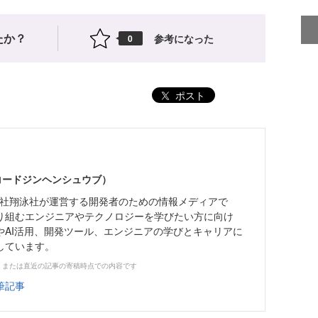
たか？
参考になった
0
ポスト
（コードジンヘンシュウブ）
株式会社翔泳社が運営する開発者のための情報メディアで
り組むエンジニアやテクノロジーを学びたい方に向け
やAI活用、開発ツール、エンジニアの学びとキャリアに
しています。
、または直近の記事の寄稿時点での内容です
筆記事