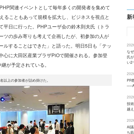
PHP関連イベントとして毎年多くの開発者を集めて
新
迎えることもあって規模を拡大し、ビジネスを視点と
て平日に行った。PHPユーザ会の鈴木則夫氏（トラ
ーツの歩み寄りも考えて企画したが、初参加の人が
ールすることはできた」と語った。明日5日も「テッ
2026
なぜ
中心に大田区産業プラザPiOで開催される。参加登
氏が
い2
る中継が予定されている。
2026
0名以上の参加者が詰め掛けた。
PR
──
2026
技術
越え
2026
AI
ち筋