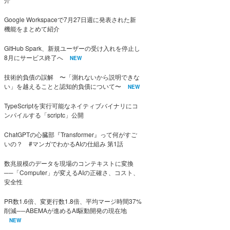
Google Workspaceで7月27日週に発表された新
機能をまとめて紹介
GitHub Spark、新規ユーザーの受け入れを停止し
8月にサービス終了へ
NEW
技術的負債の誤解 〜「測れないから説明できな
い」を越えることと認知的負債について〜
NEW
TypeScriptを実行可能なネイティブバイナリにコ
ンパイルする「scriptc」公開
ChatGPTの心臓部『Transformer』って何がすご
いの？ #マンガでわかるAIの仕組み 第1話
数兆規模のデータを現場のコンテキストに変換
──「Computer」が変えるAIの正確さ、コスト、
安全性
PR数1.6倍、変更行数1.8倍、平均マージ時間37%
削減──ABEMAが進めるAI駆動開発の現在地
NEW