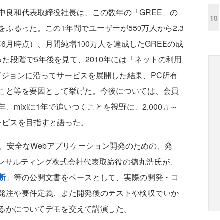
良和代表取締役社長は、この数年の「GREE」の
10
ふるった。この1年間でユーザーが550万人から2.3
09年6月時点）、月間純増100万人を達成したGREEの成
た段階で5年後を見て、2010年には「ネットの利用
ビジョンに沿ってサービスを展開した結果、PC所有
こと等を要因として挙げた。今後については、会員
mixiに1年で追いつくことを視野に、2,000万～
サービスを目指すと語った。
、安全なWebアプリケーション開発のための、発
コンサルティング株式会社代表取締役の徳丸浩氏が、
断
」等の公開文書をベースとして、実際の開発・コ
発注や要件定義、また開発後のテストや検収でいか
るかについてデモを交えて講演した。