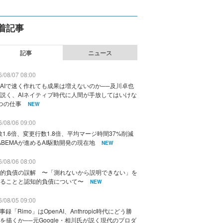
着記事
記事
ニュース
/08/07 08:00
AIで速く作れても成果は増えないのか──及川卓也
説く、AIネイティブ時代に人間が手放してはいけな
つの仕事
NEW
/08/06 09:00
数1.6倍、変更行数1.8倍、平均マージ時間37%削減
ABEMAが進めるAI駆動開発の現在地
NEW
/08/06 08:00
的負債の誤解 〜「測れないから説明できない」を
ることと認知的負債について〜
NEW
/08/05 09:00
議事録「Rimo」はOpenAI、Anthropic時代にどう勝
を描くか──元Google・相川氏が説く現代のプロダ