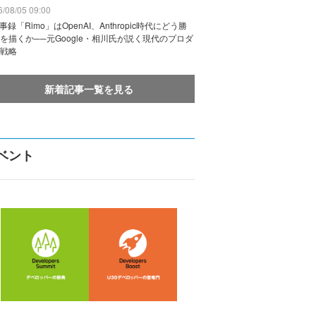
/08/05 09:00
議事録「Rimo」はOpenAI、Anthropic時代にどう勝
を描くか──元Google・相川氏が説く現代のプロダ
戦略
新着記事一覧を見る
ベント