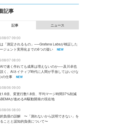
着記事
記事
ニュース
/08/07 09:00
は「測定されるもの」──Grafana Labsが検証した
エージェント実用化までの6つの疑い
NEW
/08/07 08:00
AIで速く作れても成果は増えないのか──及川卓也
説く、AIネイティブ時代に人間が手放してはいけな
つの仕事
NEW
/08/06 09:00
数1.6倍、変更行数1.8倍、平均マージ時間37%削減
ABEMAが進めるAI駆動開発の現在地
/08/06 08:00
的負債の誤解 〜「測れないから説明できない」を
ることと認知的負債について〜