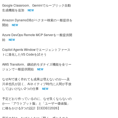
Google Classroom、Geminiでルーブリック自動
生成機能を追加
NEW
Amazon DynamoDBがベクター検索の一般提供を
開始
NEW
Azure DevOps Remote MCP Serverを一般提供開
始
NEW
Copilot Agents Windowでエージェントファース
トに進化したVS Codeを試そう
AWS Transform、継続的モダナイズ機能を全リー
ジョンで一般提供開始
NEW
なぜAIで速く作れても成果は増えないのか──及
川卓也氏が説く、AIネイティブ時代に人間が手放
してはいけない2つの仕事
NEW
予定どおり作っているのに、なぜ良くならないの
か──「アウトプット脳」と「ユーザー価値脳」
に橋をかける3つの設計【CEDEC2026】
最近のAIは、なぜこんなに「賢く」感じるの？