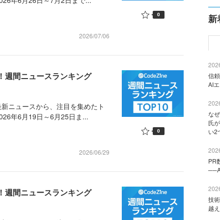
年6月26日～7月2日まで...
0
新
2026/07/06
2026
め！週間ニュースランキング
信頼
AI
2026
最新ニュースから、注目を集めたト
なぜ
年6月19日～6月25日ま...
氏が
0
い2
2026
2026/06/29
PR
──
2026
め！週間ニュースランキング
技術
越え