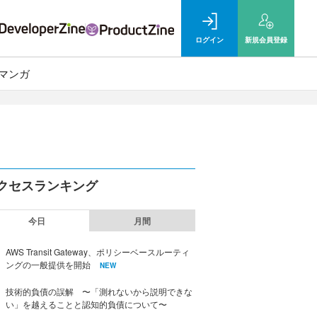
ログイン
新規
会員登録
マンガ
クセスランキング
今日
月間
AWS Transit Gateway、ポリシーベースルーティ
ングの一般提供を開始
NEW
技術的負債の誤解 〜「測れないから説明できな
い」を越えることと認知的負債について〜