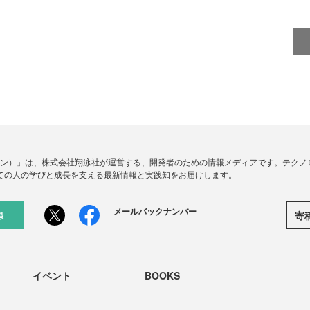
ードジン）」は、株式会社翔泳社が運営する、開発者のための情報メディアです。テク
ての人の学びと成長を支える最新情報と実践知をお届けします。
メールバックナンバー
寄
録
イベント
BOOKS