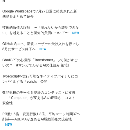
Google Workspaceで7月27日週に発表された新
機能をまとめて紹介
技術的負債の誤解 〜「測れないから説明できな
い」を越えることと認知的負債について〜
NEW
GitHub Spark、新規ユーザーの受け入れを停止し
8月にサービス終了へ
NEW
ChatGPTの心臓部『Transformer』って何がすご
いの？ #マンガでわかるAIの仕組み 第1話
TypeScriptを実行可能なネイティブバイナリにコ
ンパイルする「scriptc」公開
数兆規模のデータを現場のコンテキストに変換
──「Computer」が変えるAIの正確さ、コスト、
安全性
PR数1.6倍、変更行数1.8倍、平均マージ時間37%
削減──ABEMAが進めるAI駆動開発の現在地
NEW