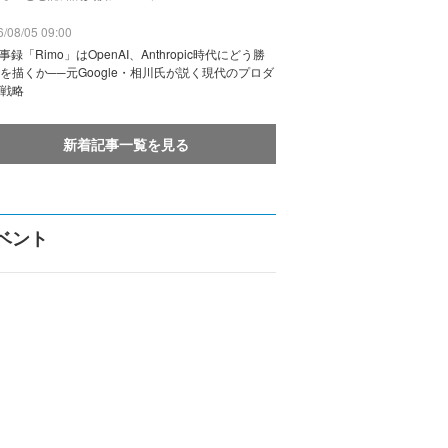
/08/05 09:00
議事録「Rimo」はOpenAI、Anthropic時代にどう勝
を描くか──元Google・相川氏が説く現代のプロダ
戦略
新着記事一覧を見る
ベント