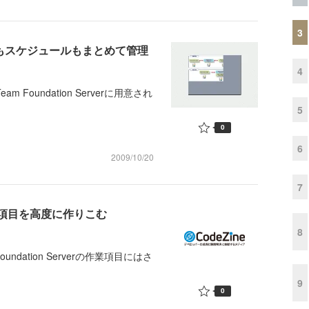
3
作業項目もスケジュールもまとめて管理
4
 Team Foundation Serverに用意され
5
0
6
2009/10/20
7
業項目を高度に作りこむ
8
am Foundation Serverの作業項目にはさ
9
0