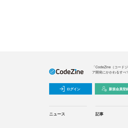
「CodeZine（コ
ア開発にかかわるすべ
ログイン
新規会員登
ニュース
記事