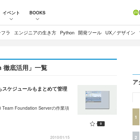
イベント
BOOKS
ンフラ
エンジニアの生き方
Python
開発ツール
UX／デザイン
ystem 徹底活用」一覧
ア
作業項目もスケジュールもまとめて管理
8 Team Foundation Serverの作業項
1
0
2
2010/01/15