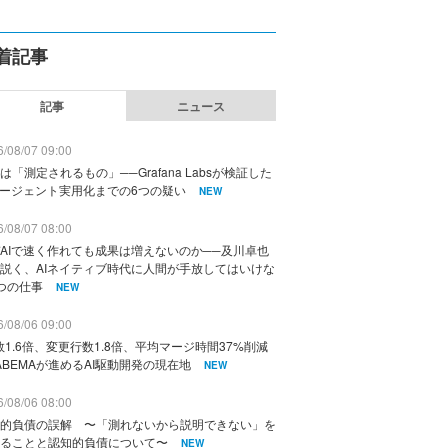
着記事
記事
ニュース
/08/07 09:00
は「測定されるもの」──Grafana Labsが検証した
エージェント実用化までの6つの疑い
NEW
/08/07 08:00
AIで速く作れても成果は増えないのか──及川卓也
説く、AIネイティブ時代に人間が手放してはいけな
つの仕事
NEW
/08/06 09:00
数1.6倍、変更行数1.8倍、平均マージ時間37%削減
ABEMAが進めるAI駆動開発の現在地
NEW
/08/06 08:00
的負債の誤解 〜「測れないから説明できない」を
ることと認知的負債について〜
NEW