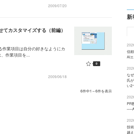
2009/07/20
新
わせてカスタマイズする（前編）
2026
されている作業項目は自分の好きなようにカ
信頼
作業項目を...
AI
0
2026
なぜ
2009/06/18
氏が
い2
6件中1～6件を表示
2026
PR
──
2026
技術
越え