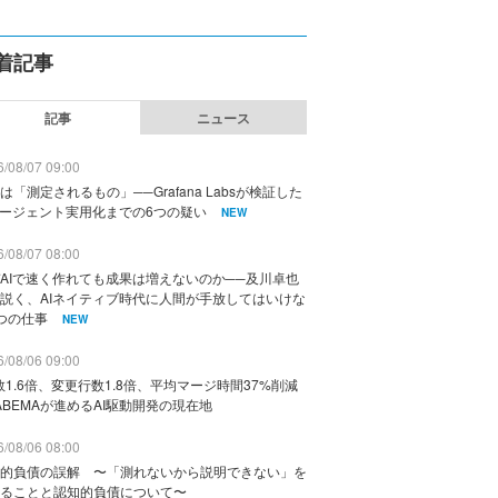
着記事
記事
ニュース
/08/07 09:00
は「測定されるもの」──Grafana Labsが検証した
エージェント実用化までの6つの疑い
NEW
/08/07 08:00
AIで速く作れても成果は増えないのか──及川卓也
説く、AIネイティブ時代に人間が手放してはいけな
つの仕事
NEW
/08/06 09:00
数1.6倍、変更行数1.8倍、平均マージ時間37%削減
ABEMAが進めるAI駆動開発の現在地
/08/06 08:00
的負債の誤解 〜「測れないから説明できない」を
ることと認知的負債について〜