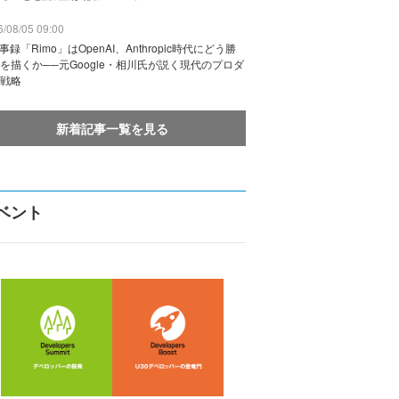
/08/05 09:00
議事録「Rimo」はOpenAI、Anthropic時代にどう勝
を描くか──元Google・相川氏が説く現代のプロダ
戦略
新着記事一覧を見る
ベント