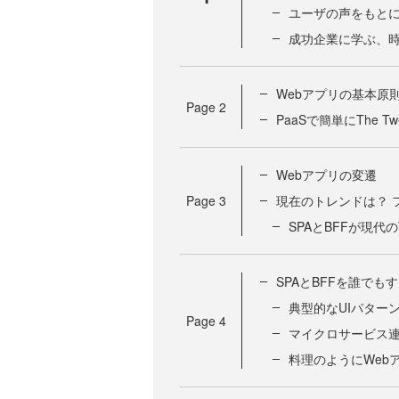
ユーザの声をもとに
成功企業に学ぶ、
Webアプリの基本原則～The
Page
2
PaaSで簡単にThe Twe
Webアプリの変遷
Page
3
現在のトレンドは？ 
SPAとBFFが現代
SPAとBFFを誰でもすぐ
典型的なUIパターン
Page
4
マイクロサービス連
料理のようにWebアプ