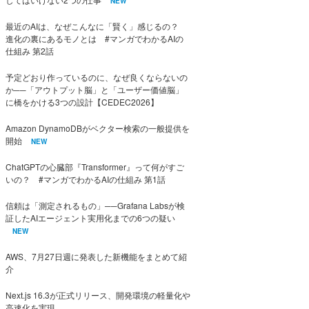
NEW
最近のAIは、なぜこんなに「賢く」感じるの？
進化の裏にあるモノとは #マンガでわかるAIの
仕組み 第2話
予定どおり作っているのに、なぜ良くならないの
か──「アウトプット脳」と「ユーザー価値脳」
に橋をかける3つの設計【CEDEC2026】
Amazon DynamoDBがベクター検索の一般提供を
開始
NEW
ChatGPTの心臓部『Transformer』って何がすご
いの？ #マンガでわかるAIの仕組み 第1話
信頼は「測定されるもの」──Grafana Labsが検
証したAIエージェント実用化までの6つの疑い
NEW
AWS、7月27日週に発表した新機能をまとめて紹
介
Next.js 16.3が正式リリース、開発環境の軽量化や
高速化を実現