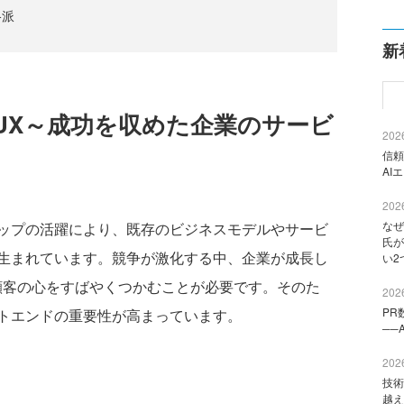
格派
新
UX～成功を収めた企業のサービ
2026
信頼
AI
2026
なぜ
ップの活躍により、既存のビジネスモデルやサービ
氏が
生まれています。競争が激化する中、企業が成長し
い2
顧客の心をすばやくつかむことが必要です。そのた
2026
PR
トエンドの重要性が高まっています。
──
2026
技術
越え