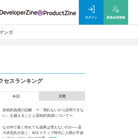
ログイン
新規
会員登録
マンガ
クセスランキング
今日
月間
技術的負債の誤解 〜「測れないから説明できな
い」を越えることと認知的負債について〜
なぜAIで速く作れても成果は増えないのか──及
川卓也氏が説く、AIネイティブ時代に人間が手放
してはいけない2つの仕事