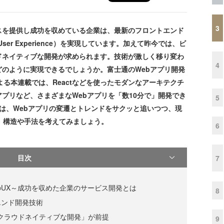
3
サービスを提供し成功を収めている企業は、最新のフロントエンド
r Experience）を実現しています。加えて昨今では、ビ
ドネイティブな開発が求められます。技術が激しく移り変わ
4
のように実現できるでしょうか。富士通のWebアプリ開発
ムによる本連載では、Reactなどを使ったモダンなアーキテクチ
アプリなど、さまざまなWebアプリを「数10分で」開発でき
5
は、Webアプリの変遷とトレンドをサクッと追いつつ、現
、構造や手法を考えてみましょう。
6
目次
7
UX～成功を収めた企業のサービス開発とは
8
エンド開発技術
「クラウドネイティブな開発」が前提
9