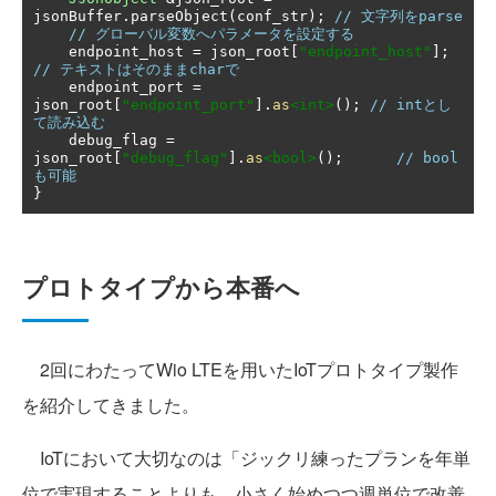
jsonBuffer
.
parseObject
(
conf_str
);
// 文字列をparse
// グローバル変数へパラメータを設定する
    endpoint_host 
=
 json_root
[
"endpoint_host"
];
// テキストはそのままcharで
    endpoint_port 
=
json_root
[
"endpoint_port"
].
as
<int>
();
// intとし
て読み込む
    debug_flag 
=
json_root
[
"debug_flag"
].
as
<bool>
();
// bool
も可能
}
プロトタイプから本番へ
2回にわたってWio LTEを用いたIoTプロトタイプ製作
を紹介してきました。
IoTにおいて大切なのは「ジックリ練ったプランを年単
位で実現することよりも、小さく始めつつ週単位で改善