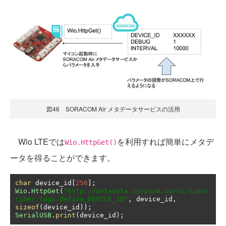
図46 SORACOM Air メタデータサービスの活用
Wio LTEでは
を利用すれば簡単にメタデ
Wio.HttpGet()
ータを得ることができます。
char
 device_id
[
256
];
Wio
.
HttpGet
(
"http://metadata.soracom.io/v1/subsc
riber.tags.define_DEVICE_ID"
,
 device_id
,
sizeof
(
device_id
));
SerialUSB
.
print
(
device_id
);