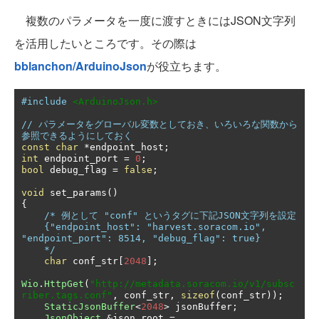
複数のパラメータを一度に渡すときにはJSON文字列
を活用したいところです。その際は
bblanchon/ArduinoJson
が役立ちます。
#include
<ArduinoJson.h>
// パラメータをグローバル変数としておき、いろいろな関数から
参照できるようにしておく
const
char
*
endpoint_host
;
int
 endpoint_port 
=
0
;
bool
 debug_flag 
=
false
;
void
 set_params
()
{
/* 例として "conf" というタグに下記JSON文字列を設定

    {"endpoint_host": "harvest.soracom.io", 
"endpoint_port": 8514, "debug_flag": true}

    */
char
 conf_str
[
2048
];
Wio
.
HttpGet
(
"http://metadata.soracom.io/v1/subsc
riber.tags.conf"
,
 conf_str
,
sizeof
(
conf_str
));
StaticJsonBuffer
<
2048
>
 jsonBuffer
;
JsonObject
&
json_root 
=