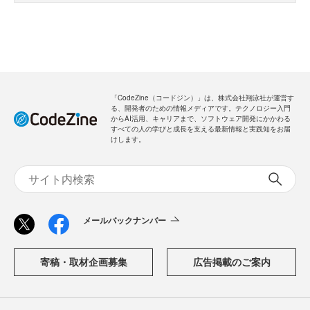
「CodeZine（コードジン）」は、株式会社翔泳社が運営す
る、開発者のための情報メディアです。テクノロジー入門
からAI活用、キャリアまで、ソフトウェア開発にかかわる
すべての人の学びと成長を支える最新情報と実践知をお届
けします。
メールバックナンバー
寄稿・取材企画募集
広告掲載のご案内