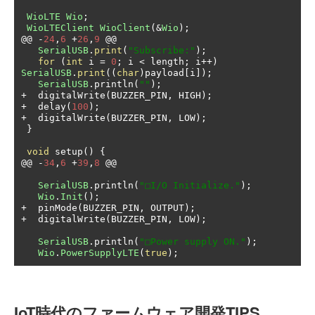
WioLTE
Wio
;
WioLTEClient
WioClient
(&
Wio
);
@@
-
24
,
6
+
26
,
9
@@
SerialUSB
.
print
(
"Subscribe:"
);
for
(
int
 i 
=
0
;
 i 
<
 length
;
 i
++)
SerialUSB
.
print
((
char
)
payload
[
i
]);
SerialUSB
.
println
(
""
);
+
  digitalWrite
(
BUZZER_PIN
,
 HIGH
);
+
  delay
(
100
);
+
  digitalWrite
(
BUZZER_PIN
,
 LOW
);
}
void
 setup
()
{
@@
-
34
,
6
+
39
,
8
@@
SerialUSB
.
println
(
"□I/O Initialize."
);
Wio
.
Init
();
+
  pinMode
(
BUZZER_PIN
,
 OUTPUT
);
+
  digitalWrite
(
BUZZER_PIN
,
 LOW
);
SerialUSB
.
println
(
"□Power supply ON."
);
Wio
.
PowerSupplyLTE
(
true
);
IoT時代のファームウェア開発TIPS