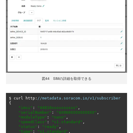
図44 SIMの詳細を取得できる
$ curl http
:
//metadata.soracom.io/v1/subscriber
{
"imsi"
:
"44010xxxxxxxxxx"
,
"serialNumber"
:
"AX060XXXXXXXXXX"
,
"moduleType"
:
"nano"
,
"speedClass"
:
"s1.standard"
,
"status"
:
"ready"
,
"type"
:
"s1.standard"
,