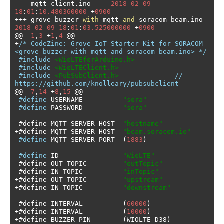
---
 mqtt
-
client
.
ino     
2018
-
02
-
09
18
:
01
:
10.480360000
+
0900
+++
 grove
-
buzzer
-
with
-
mqtt
-
and
-
soracom
-
beam
.
ino 
2018
-
02
-
09
18
:
01
:
03.525000000
+
0900
@@
-
1
,
3
+
1
,
4
@@
+
/* CodeZine: Grove IoT Starter Kit for SORACOM 
<grove-buzzer-with-mqtt-and-soracom-beam.ino> */
#include
<WioLTEforArduino.h>
#include
<WioLTEClient.h>
#include
<PubSubClient.h>
// 
https://github.com/knolleary/pubsubclient
@@
-
7
,
14
+
8
,
15
@@
#define
 USERNAME          
"sora"
#define
 PASSWORD          
"sora"
-#
define MQTT_SERVER_HOST  
"hostname"
+#
define MQTT_SERVER_HOST  
"beam.soracom.io"
#define
 MQTT_SERVER_PORT  
(
1883
)
#define
 ID                
"WioLTE"
-#
define OUT_TOPIC         
"outTopic"
-#
define IN_TOPIC          
"inTopic"
+#
define OUT_TOPIC         
"upstream"
+#
define IN_TOPIC          
"downstream"
-#
define INTERVAL          
(
60000
)
+#
define INTERVAL          
(
10000
)
+#
define BUZZER_PIN        
(
WIOLTE_D38
)