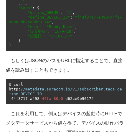
....
"tags"
:
{
"define_DEBUG"
:
"1"
,
"define_DEVICE_ID"
:
"f44f3717-a498-44fa-
80a0-d62ce9b90174"
,
"name"
:
"Ready Demo"
,
"設置場所"
:
"16/A/20"
,
"設置日"
:
"2018/1/5"
}
}
もしくはJSONのパスをURLに指定することで、直接
値を読み出すこともできます。
$ curl 
http
:
//metadata.soracom.io/v1/subscriber.tags.de
fine_DEVICE_ID
f44f3717
-
a498
-
44fa
-
80a0
-
d62ce9b90174
これを利用して、例えばデバイスの起動時にHTTPで
メタデータサービスから値を得て、デバイスの動作パラ