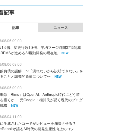
着記事
記事
ニュース
/08/06 09:00
数1.6倍、変更行数1.8倍、平均マージ時間37%削減
ABEMAが進めるAI駆動開発の現在地
NEW
/08/06 08:00
的負債の誤解 〜「測れないから説明できない」を
ることと認知的負債について〜
NEW
/08/05 09:00
議事録「Rimo」はOpenAI、Anthropic時代にどう勝
を描くか──元Google・相川氏が説く現代のプロダ
戦略
NEW
/08/04 11:00
に生成されたコードがレビューを崩壊させる？
deRabbitが語るAI時代の開発生産性向上のコツ