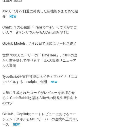
AWS、7月27日週に発表した新機能をまとめて紹
介
NEW
ChatGPTの心臓部『Transformer』って何がすご
いの？ #マンガでわかるAIの仕組み 第1話
GitHub Models、7月30日で正式にサービス終了
世界7000万ユーザーの「TimeTree」、10年の当
たり前を壊して作り直す！UX大規模リニューア
ルの裏側
TypeScriptを実行可能なネイティブバイナリにコ
ンパイルする「scriptc」公開
NEW
大量に生成されたコードがレビューを崩壊させ
る？ CodeRabbitが語るAI時代の開発生産性向上
のコツ
GitHub、Copilotのコードレビューにおけるエー
ジェントスキルとMCPサーバーの連携を正式リリ
ース
NEW