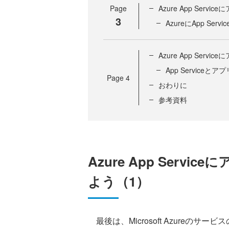
Page
Azure App Ser
3
AzureにApp Se
Azure App Ser
App Service
Page
4
おわりに
参考資料
Azure App Ser
よう（1）
最後は、Microsoft Azureの