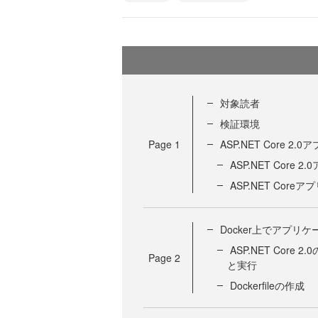
対象読者
検証環境
Page
1
ASP.NET Core
ASP.NET Core
ASP.NET Co
Docker上でアプリ
ASP.NET Cor
Page
2
と実行
Dockerfileの作成