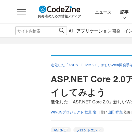
ニュース
記事
開発者のための情報メディア
AI
アプリケーション開発
イ
進化した「ASP.NET Core 2.0」新しいWeb開発
ASP.NET Core
イしてみよう
進化した「ASP.NET Core 2.0」新し
WINGSプロジェクト 秋葉 龍一
[著] /
山田 祥寛
[監修]
ASP.NET
フロントエンド