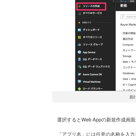
図2
選択するとWeb Appの新規作成画
「アプリ名」には任意の名称を入力