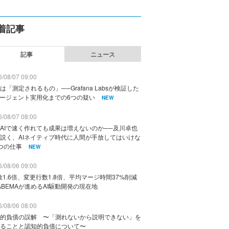
着記事
記事
ニュース
/08/07 09:00
は「測定されるもの」──Grafana Labsが検証した
エージェント実用化までの6つの疑い
NEW
/08/07 08:00
AIで速く作れても成果は増えないのか──及川卓也
説く、AIネイティブ時代に人間が手放してはいけな
つの仕事
NEW
/08/06 09:00
数1.6倍、変更行数1.8倍、平均マージ時間37%削減
ABEMAが進めるAI駆動開発の現在地
/08/06 08:00
的負債の誤解 〜「測れないから説明できない」を
ることと認知的負債について〜