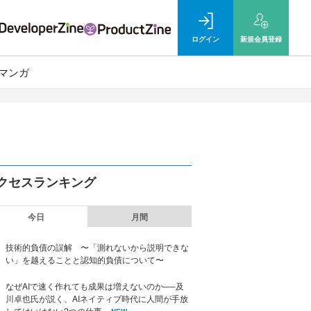
ログイン
新規
会員登録
マンガ
クセスランキング
今日
月間
技術的負債の誤解 〜「測れないから説明できな
い」を越えることと認知的負債について〜
なぜAIで速く作れても成果は増えないのか──及
川卓也氏が説く、AIネイティブ時代に人間が手放
してはいけない2つの仕事