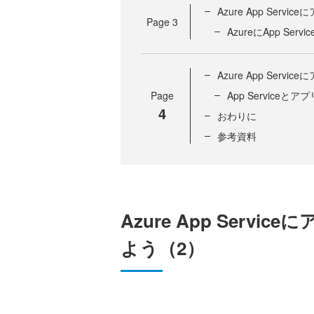
Azure App Ser
Page
3
AzureにApp Se
Azure App Ser
Page
App Service
4
おわりに
参考資料
Azure App Ser
よう（2）