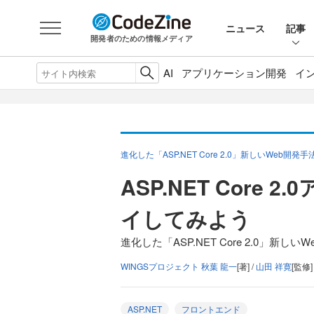
ニュース
記事
開発者のための情報メディア
AI
アプリケーション開発
イ
進化した「ASP.NET Core 2.0」新しいWeb開発
ASP.NET Core
イしてみよう
進化した「ASP.NET Core 2.0」新し
WINGSプロジェクト 秋葉 龍一
[著] /
山田 祥寛
[監修]
ASP.NET
フロントエンド