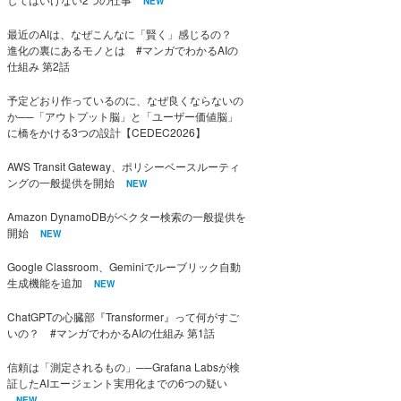
NEW
最近のAIは、なぜこんなに「賢く」感じるの？
進化の裏にあるモノとは #マンガでわかるAIの
仕組み 第2話
予定どおり作っているのに、なぜ良くならないの
か──「アウトプット脳」と「ユーザー価値脳」
に橋をかける3つの設計【CEDEC2026】
AWS Transit Gateway、ポリシーベースルーティ
ングの一般提供を開始
NEW
Amazon DynamoDBがベクター検索の一般提供を
開始
NEW
Google Classroom、Geminiでルーブリック自動
生成機能を追加
NEW
ChatGPTの心臓部『Transformer』って何がすご
いの？ #マンガでわかるAIの仕組み 第1話
信頼は「測定されるもの」──Grafana Labsが検
証したAIエージェント実用化までの6つの疑い
NEW