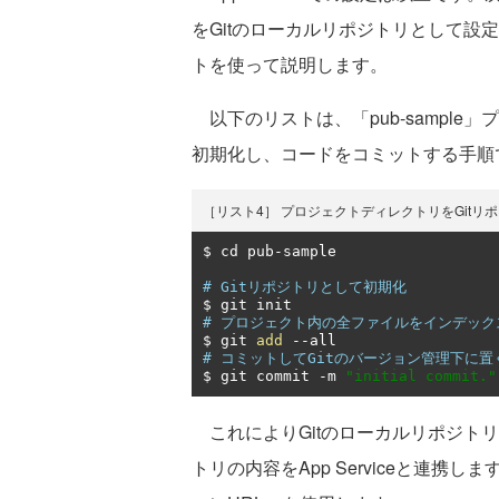
をGitのローカルリポジトリとして設定し
トを使って説明します。
以下のリストは、「pub-sample
初期化し、コードをコミットする手順
［リスト4］ プロジェクトディレクトリをGitリ
$ cd pub
-
sample

# Gitリポジトリとして初期化
# プロジェクト内の全ファイルをインデック
$ git 
add
--
# コミットしてGitのバージョン管理下に置
$ git commit 
-
m 
"initial commit."
これによりGitのローカルリポジト
トリの内容をApp Serviceと連携しま