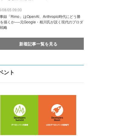
/08/05 09:00
議事録「Rimo」はOpenAI、Anthropic時代にどう勝
を描くか──元Google・相川氏が説く現代のプロダ
戦略
新着記事一覧を見る
ベント