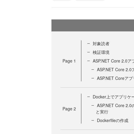
対象読者
検証環境
Page
1
ASP.NET Core
ASP.NET Core
ASP.NET Co
Docker上でアプリ
ASP.NET Cor
Page
2
と実行
Dockerfileの作成