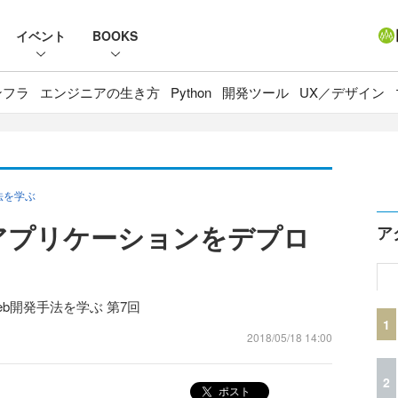
イベント
BOOKS
ンフラ
エンジニアの生き方
Python
開発ツール
UX／デザイン
手法を学ぶ
 2.0アプリケーションをデプロ
ア
いWeb開発手法を学ぶ 第7回
1
2018/05/18 14:00
2
ポスト