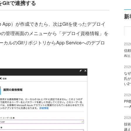
をGitで連携する
新
eb App）が作成できたら、次はGitを使ったデプロイ
viceの管理画面のメニューから「デプロイ資格情報」を
のGitリポジトリからApp Serviceへのデプロ
2026
信頼
AI
2026
なぜ
氏が
い2
2026
PR
──
2026
技術
越え