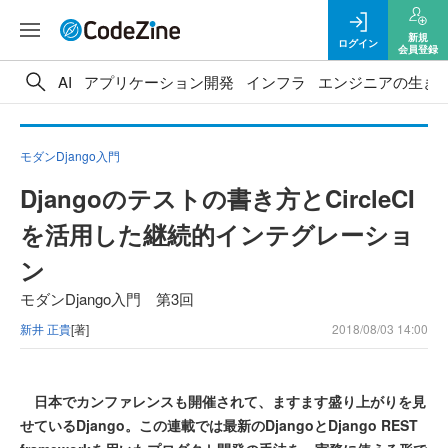
新規
ログイン
会員登録
AI
アプリケーション開発
インフラ
エンジニアの生き
モダンDjango入門
Djangoのテストの書き方とCircleCI
を活用した継続的インテグレーショ
ン
モダンDjango入門 第3回
新井 正貴
[著]
2018/08/03 14:00
日本でカンファレンスも開催されて、ますます盛り上がりを見
せているDjango。この連載では最新のDjangoとDjango REST