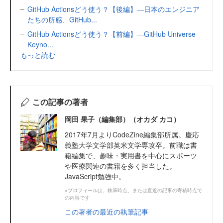
GitHub Actionsどう使う？【後編】―日本のエンジニア
たちの所感、GitHub...
GitHub Actionsどう使う？【前編】―GitHub Universe
Keyno...
もっと読む
この記事の著者
岡田 果子（編集部）（オカダ カコ）
2017年7月よりCodeZine編集部所属。慶応
義塾大学文学部英米文学専攻卒。前職は書
籍編集で、趣味・実用書を中心にスポーツ
や医療関連の書籍を多く担当した。
JavaScript勉強中。
※プロフィールは、執筆時点、または直近の記事の寄稿時点で
の内容です
この著者の最近の執筆記事