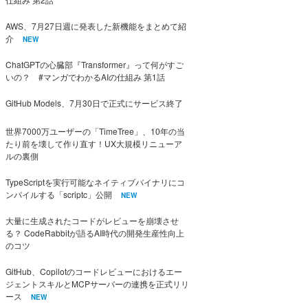
AWS、7月27日週に発表した新機能をまとめて紹
介
NEW
ChatGPTの心臓部『Transformer』って何がすご
いの？ #マンガでわかるAIの仕組み 第1話
GitHub Models、7月30日で正式にサービス終了
世界7000万ユーザーの「TimeTree」、10年の当
たり前を壊して作り直す！UX大規模リニューア
ルの裏側
TypeScriptを実行可能なネイティブバイナリにコ
ンパイルする「scriptc」公開
NEW
大量に生成されたコードがレビューを崩壊させ
る？ CodeRabbitが語るAI時代の開発生産性向上
のコツ
GitHub、Copilotのコードレビューにおけるエー
ジェントスキルとMCPサーバーの連携を正式リリ
ース
NEW