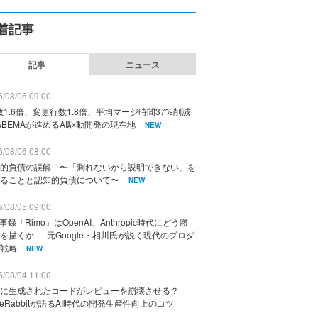
着記事
記事
ニュース
/08/06 09:00
数1.6倍、変更行数1.8倍、平均マージ時間37%削減
ABEMAが進めるAI駆動開発の現在地
NEW
/08/06 08:00
的負債の誤解 〜「測れないから説明できない」を
ることと認知的負債について〜
NEW
/08/05 09:00
議事録「Rimo」はOpenAI、Anthropic時代にどう勝
を描くか──元Google・相川氏が説く現代のプロダ
戦略
NEW
/08/04 11:00
に生成されたコードがレビューを崩壊させる？
deRabbitが語るAI時代の開発生産性向上のコツ