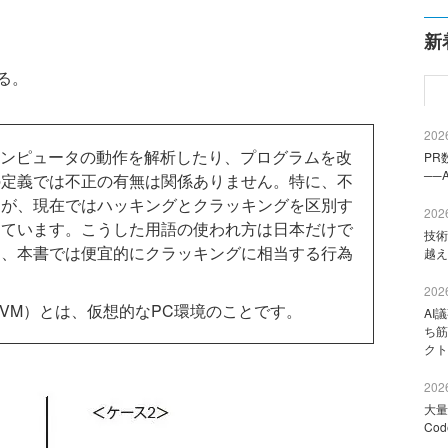
新
る。
2026
コンピュータの動作を解析したり、プログラムを改
PR
──
の定義では不正の有無は関係ありません。特に、不
すが、現在ではハッキングとクラッキングを区別す
2026
っています。こうした用語の使われ方は日本だけで
技術
め、本書では便宜的にクラッキングに相当する行為
越え
。
2026
hine：VM）とは、仮想的なPC環境のことです。
AI
ち筋
クト
2026
大量
Co