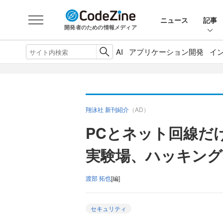
ニュース
記事
開発者のための情報メディア
AI
アプリケーション開発
イ
翔泳社 新刊紹介
（AD）
PCとネット回線だ
実験場、ハッキング
渡部 拓也
[編]
セキュリティ