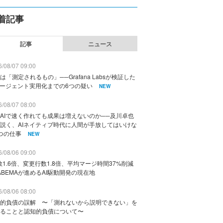
着記事
記事
ニュース
/08/07 09:00
は「測定されるもの」──Grafana Labsが検証した
エージェント実用化までの6つの疑い
NEW
/08/07 08:00
AIで速く作れても成果は増えないのか──及川卓也
説く、AIネイティブ時代に人間が手放してはいけな
つの仕事
NEW
/08/06 09:00
数1.6倍、変更行数1.8倍、平均マージ時間37%削減
ABEMAが進めるAI駆動開発の現在地
/08/06 08:00
的負債の誤解 〜「測れないから説明できない」を
ることと認知的負債について〜