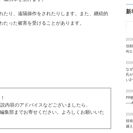
新
れたり、遠隔操作をされたりします。また、継続的
わたった被害を受けることがあります。
2026
信頼
AI
2026
なぜ
氏が
い2
2026
す！
PR
──
説内容のアドバイスなどございましたら、
編集部までお寄せください。よろしくお願いいた
2026
技術
越え