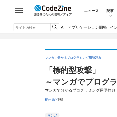
ニュース
記事
開発者のための情報メディア
AI
アプリケーション開発
イ
マンガで分かるプログラミング用語辞典
「標的型攻撃」
～マンガでプログ
マンガで分かるプログラミング用語辞典（
柳井 政和
[著]
マンガ