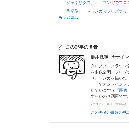
「ジェネリクス」 ～マンガでプロ
「列挙型」 ～マンガでプログラミ
もっと読む
この記事の著者
柳井 政和（ヤナイ 
クロノス・クラウン
を多数公開。プログ
り、マンガを描いた
ー
」でオンラインソ
いています（
『裏切
すらいの企画屋です
※プロフィールは、執筆時点
この著者の最近の執