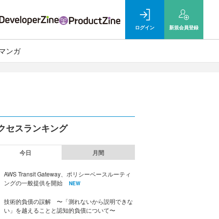
ログイン
新規
会員登録
マンガ
クセスランキング
今日
月間
AWS Transit Gateway、ポリシーベースルーティ
ングの一般提供を開始
NEW
技術的負債の誤解 〜「測れないから説明できな
い」を越えることと認知的負債について〜