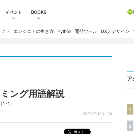
イベント
BOOKS
ンフラ
エンジニアの生き方
Python
開発ツール
UX／デザイン
ア
ラミング用語解説
171）
1
2020/08/18 11:00
2
ポスト