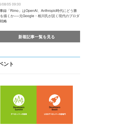
/08/05 09:00
議事録「Rimo」はOpenAI、Anthropic時代にどう勝
を描くか──元Google・相川氏が説く現代のプロダ
戦略
新着記事一覧を見る
ベント