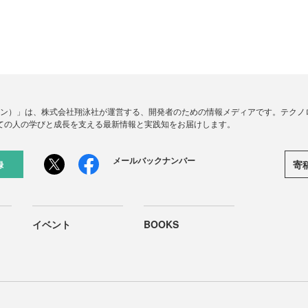
ードジン）」は、株式会社翔泳社が運営する、開発者のための情報メディアです。テク
ての人の学びと成長を支える最新情報と実践知をお届けします。
メールバックナンバー
寄
録
イベント
BOOKS