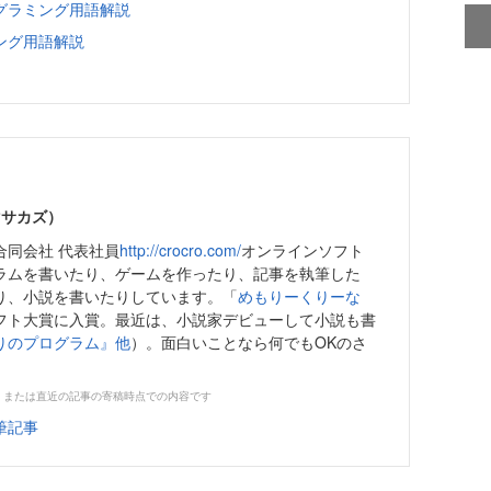
グラミング用語解説
ング用語解説
マサカズ）
合同会社 代表社員
http://crocro.com/
オンラインソフト
ラムを書いたり、ゲームを作ったり、記事を執筆した
り、小説を書いたりしています。「
めもりーくりーな
フト大賞に入賞。最近は、小説家デビューして小説も書
りのプログラム』他
）。面白いことなら何でもOKのさ
。
、または直近の記事の寄稿時点での内容です
筆記事