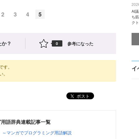
2026
AI
2
3
4
5
ち筋
クト
たか？
参考になった
0
です。
イ
い。
ポスト
グ用語辞典連載記事一覧
 ～マンガでプログラミング用語解説