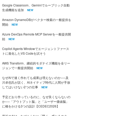
Google Classroom、Geminiでルーブリック自動
生成機能を追加
NEW
Amazon DynamoDBがベクター検索の一般提供を
開始
NEW
Azure DevOps Remote MCP Serverを一般提供開
始
NEW
Copilot Agents Windowでエージェントファース
トに進化したVS Codeを試そう
AWS Transform、継続的モダナイズ機能を全リー
ジョンで一般提供開始
NEW
なぜAIで速く作れても成果は増えないのか──及
川卓也氏が説く、AIネイティブ時代に人間が手放
してはいけない2つの仕事
NEW
予定どおり作っているのに、なぜ良くならないの
か──「アウトプット脳」と「ユーザー価値脳」
に橋をかける3つの設計【CEDEC2026】
最近のAIは、なぜこんなに「賢く」感じるの？