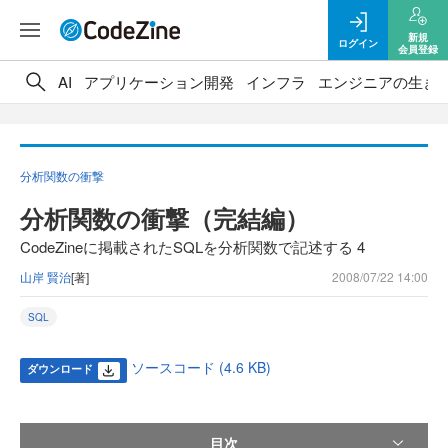
新規
ログイン
会員登録
AI
アプリケーション開発
インフラ
エンジニアの生き
分析関数の衝撃
分析関数の衝撃（完結編）
CodeZineに掲載されたSQLを分析関数で記述する 4
山岸 賢治
[著]
2008/07/22 14:00
SQL
ソースコード (4.6 KB)
ダウンロード
目次