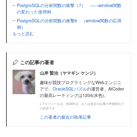
PostgreSQLの分析関数の衝撃（7） ――window関数
の変わった使用例
PostgreSQLの分析関数の衝撃6 （window関数の応用
例）
もっと読む
この記事の著者
山岸 賢治（ヤマギシ ケンジ）
趣味が競技プログラミングなWebエンジニ
アで、
OracleSQLパズル
の運営者。AtCoder
の最高レーティングは1204(水色)。
※プロフィールは、執筆時点、または直近の記事の寄稿時点で
の内容です
この著者の最近の執筆記事