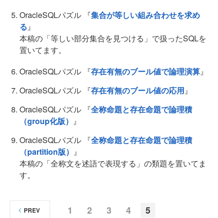
OracleSQLパズル 『
集合が等しい組み合わせを求め
る
』
本稿の「等しい部分集合を見つける」で扱ったSQLを
置いてます。
OracleSQLパズル 『
存在有無のブール値で論理演算
』
OracleSQLパズル 『
存在有無のブール値の応用
』
OracleSQLパズル 『
全称命題と存在命題で論理積
（group化版）
』
OracleSQLパズル 『
全称命題と存在命題で論理積
（partition版）
』
本稿の「全称文を述語で表現する」の類題を置いてま
す。
1
2
3
4
5
PREV