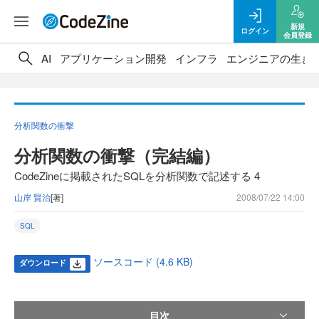
新規
ログイン
会員登録
AI
アプリケーション開発
インフラ
エンジニアの生き
分析関数の衝撃
分析関数の衝撃（完結編）
CodeZineに掲載されたSQLを分析関数で記述する 4
山岸 賢治
[著]
2008/07/22 14:00
SQL
ソースコード (4.6 KB)
ダウンロード
目次