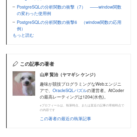
PostgreSQLの分析関数の衝撃（7） ――window関数
の変わった使用例
PostgreSQLの分析関数の衝撃6 （window関数の応用
例）
もっと読む
この記事の著者
山岸 賢治（ヤマギシ ケンジ）
趣味が競技プログラミングなWebエンジニ
アで、
OracleSQLパズル
の運営者。AtCoder
の最高レーティングは1204(水色)。
※プロフィールは、執筆時点、または直近の記事の寄稿時点で
の内容です
この著者の最近の執筆記事