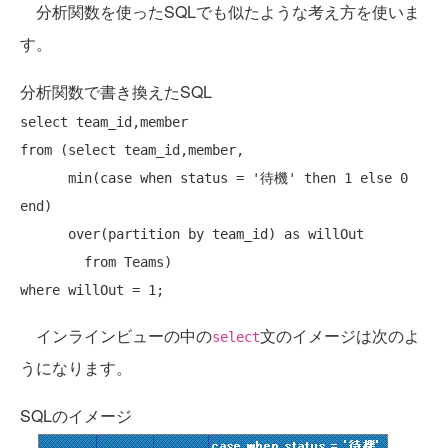
分析関数を使ったSQLでも似たような考え方を使いま
す。
分析関数で書き換えたSQL
select
from
 (
select
 team_id,member,

      min(
case
when
 status = 
'待機'
then
 1 
else
 0 
end
)

      over(partition 
by
 team_id) 
as
 willOut

from
where
インラインビューの中の
文のイメージは次のよ
select
うになります。
SQLのイメージ