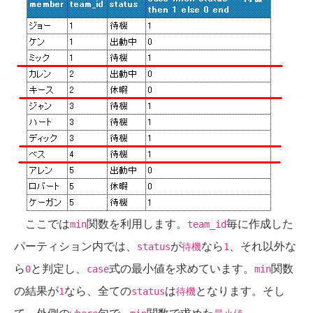
ここでは
関数を利用します。
毎に作成した
min
team_id
パーティション内では、
が
なら
、それ以外な
status
待機
1
ら
と判定し、
式の最小値を求めています。
関数
0
case
min
の結果が
なら、全ての
は
となります。そし
1
status
待機
て、外側の
句で
関数で求めた