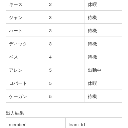
キース
2
休暇
ジャン
3
待機
ハート
3
待機
ディック
3
待機
ベス
4
待機
アレン
5
出動中
ロバート
5
休暇
ケーガン
5
待機
出力結果
member
team_id