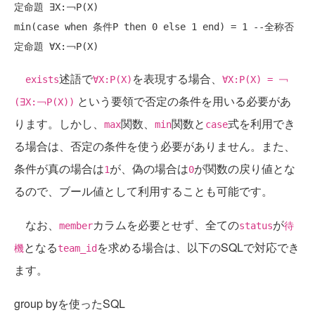
定命題 ∃X:￢P(X)
min(
case
when
 条件P 
then
 0 
else
 1 
end
) = 1 
--全称否
定命題 ∀X:￢P(X)
述語で
を表現する場合、
exists
∀X:P(X)
∀X:P(X) = ￢
という要領で否定の条件を用いる必要があ
(∃X:￢P(X))
ります。しかし、
関数、
関数と
式を利用でき
max
min
case
る場合は、否定の条件を使う必要がありません。また、
条件が真の場合は
が、偽の場合は
が関数の戻り値とな
1
0
るので、ブール値として利用することも可能です。
なお、
カラムを必要とせず、全ての
が
member
status
待
となる
を求める場合は、以下のSQLで対応でき
機
team_id
ます。
group byを使ったSQL