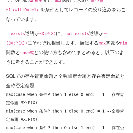
where
、min
最小値
を条件としてレコードの絞り込みをおこ
=1（willOut=1）
なっています。
述語が
に、
述語が
exists
∃X:P(X)
not exists
￢
にそれぞれ相当します。類似する
関数や
(∃X:P(X))
max
min
関数と
との使い方も含めてまとめると、以下のよ
case式
うに考えることができます。
SQLでの存在肯定命題と全称肯定命題と存在否定命題と
全称否定命題
max(
case
when
 条件P 
then
 1 
else
 0 
end
) = 1 
--存在肯
定命題 ∃X:P(X)
min(
case
when
 条件P 
then
 1 
else
 0 
end
) = 1 
--全称肯
定命題 ∀X:P(X)
max(
case
when
 条件P 
then
 0 
else
 1 
end
) = 1 
--存在否