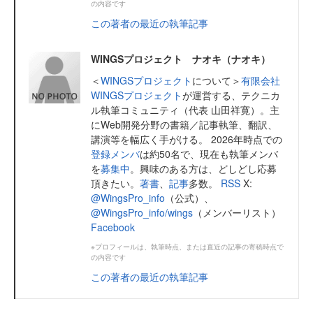
の内容です
この著者の最近の執筆記事
WINGSプロジェクト ナオキ（ナオキ）
＜
WINGSプロジェクト
について＞
有限会社
WINGSプロジェクト
が運営する、テクニカ
ル執筆コミュニティ（代表 山田祥寛）。主
にWeb開発分野の書籍／記事執筆、翻訳、
講演等を幅広く手がける。 2026年時点での
登録メンバ
は約50名で、現在も執筆メンバ
を
募集中
。興味のある方は、どしどし応募
頂きたい。
著書
、
記事
多数。
RSS
X:
@WingsPro_info
（公式）、
@WingsPro_info/wings
（メンバーリスト）
Facebook
※プロフィールは、執筆時点、または直近の記事の寄稿時点で
の内容です
この著者の最近の執筆記事