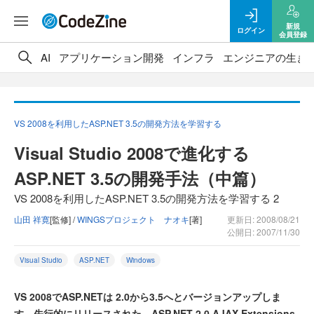
新規
ログイン
会員登録
AI
アプリケーション開発
インフラ
エンジニアの生き
VS 2008を利用したASP.NET 3.5の開発方法を学習する
Visual Studio 2008で進化する
ASP.NET 3.5の開発手法（中篇）
VS 2008を利用したASP.NET 3.5の開発方法を学習する 2
山田 祥寛
[監修] /
WINGSプロジェクト ナオキ
[著]
更新日: 2008/08/21
公開日: 2007/11/30
Visual Studio
ASP.NET
Windows
VS 2008でASP.NETは 2.0から3.5へとバージョンアップしま
す。先行的にリリースされた、ASP.NET 2.0 AJAX Extensions