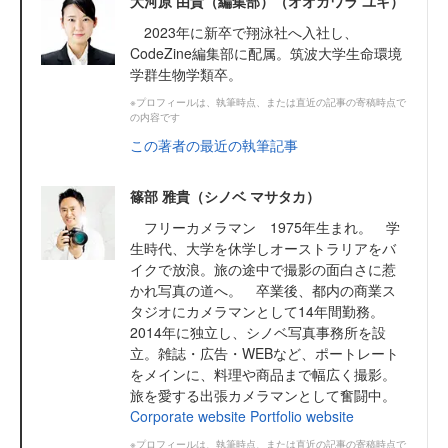
大河原 由貴（編集部）（オオガワラ ユキ）
2023年に新卒で翔泳社へ入社し、
CodeZine編集部に配属。筑波大学生命環境
学群生物学類卒。
※プロフィールは、執筆時点、または直近の記事の寄稿時点で
の内容です
この著者の最近の執筆記事
篠部 雅貴（シノベ マサタカ）
フリーカメラマン 1975年生まれ。 学
生時代、大学を休学しオーストラリアをバ
イクで放浪。旅の途中で撮影の面白さに惹
かれ写真の道へ。 卒業後、都内の商業ス
タジオにカメラマンとして14年間勤務。
2014年に独立し、シノベ写真事務所を設
立。雑誌・広告・WEBなど、ポートレート
をメインに、料理や商品まで幅広く撮影。
旅を愛する出張カメラマンとして奮闘中。
Corporate website
Portfolio website
※プロフィールは、執筆時点、または直近の記事の寄稿時点で