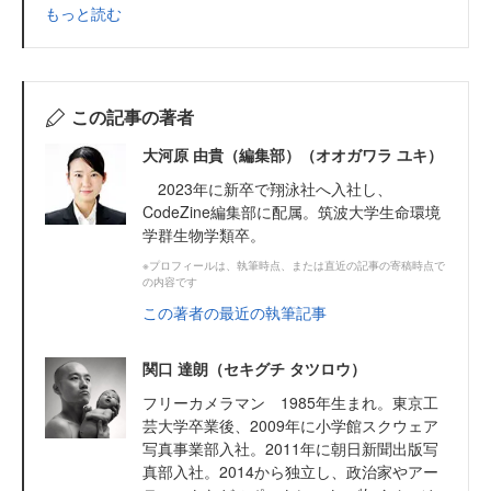
もっと読む
この記事の著者
大河原 由貴（編集部）（オオガワラ ユキ）
2023年に新卒で翔泳社へ入社し、
CodeZine編集部に配属。筑波大学生命環境
学群生物学類卒。
※プロフィールは、執筆時点、または直近の記事の寄稿時点で
の内容です
この著者の最近の執筆記事
関口 達朗（セキグチ タツロウ）
フリーカメラマン 1985年生まれ。東京工
芸大学卒業後、2009年に小学館スクウェア
写真事業部入社。2011年に朝日新聞出版写
真部入社。2014から独立し、政治家やアー