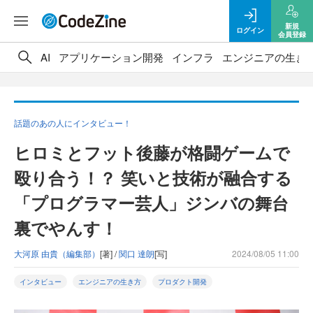
新規
ログイン
会員登録
AI
アプリケーション開発
インフラ
エンジニアの生き
話題のあの人にインタビュー！
ヒロミとフット後藤が格闘ゲームで
殴り合う！？ 笑いと技術が融合する
「プログラマー芸人」ジンバの舞台
裏でやんす！
大河原 由貴（編集部）
[著] /
関口 達朗
[写]
2024/08/05 11:00
インタビュー
エンジニアの生き方
プロダクト開発