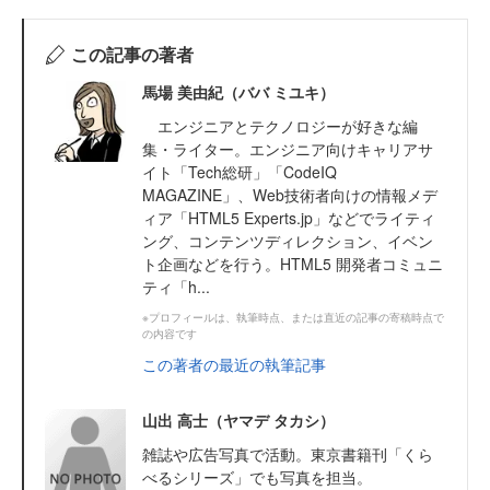
この記事の著者
馬場 美由紀（ババ ミユキ）
エンジニアとテクノロジーが好きな編
集・ライター。エンジニア向けキャリアサ
イト「Tech総研」「CodeIQ
MAGAZINE」、Web技術者向けの情報メデ
ィア「HTML5 Experts.jp」などでライティ
ング、コンテンツディレクション、イベン
ト企画などを行う。HTML5 開発者コミュニ
ティ「h...
※プロフィールは、執筆時点、または直近の記事の寄稿時点で
の内容です
この著者の最近の執筆記事
山出 高士（ヤマデ タカシ）
雑誌や広告写真で活動。東京書籍刊「くら
べるシリーズ」でも写真を担当。