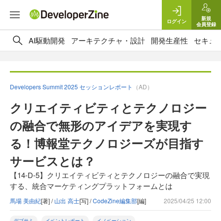
新規
ログイン
会員登録
AI駆動開発
アーキテクチャ・設計
開発生産性
セキュ
Developers Summit 2025 セッションレポート
（AD）
クリエイティビティとテクノロジー
の融合で無形のアイデアを実現す
る！博報堂テクノロジーズが目指す
サービスとは？
【14-D-5】クリエイティビティとテクノロジーの融合で実現
する、統合マーケティングプラットフォームとは​
馬場 美由紀
[著] /
山出 高士
[写] /
CodeZine編集部
[編]
2025/04/25 12:00
デブサミ
イベントレポート
イノベーション