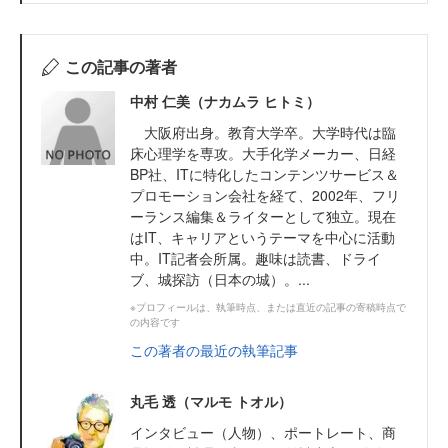
この記事の著者
中村 仁美（ナカムラ ヒトミ）
大阪府出身。教育大学卒。大学時代は臨
床心理学を専攻。大手化学メーカー、日経
BP社、ITに特化したコンテンツサービス＆
プロモーション会社を経て、2002年、フリ
ーランス編集＆ライターとして独立。現在
はIT、キャリアというテーマを中心に活動
中。IT記者会所属。趣味は読書、ドライ
ブ、城探訪（日本の城）。...
※プロフィールは、執筆時点、または直近の記事の寄稿時点で
の内容です
この著者の最近の執筆記事
丸毛 透（マルモ トオル）
インタビュー（人物）、ポートレート、商