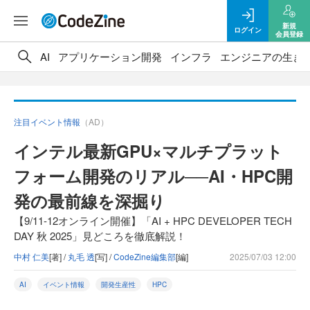
新規
ログイン
会員登録
AI
アプリケーション開発
インフラ
エンジニアの生き
注目イベント情報
（AD）
インテル最新GPU×マルチプラット
フォーム開発のリアル──AI・HPC開
発の最前線を深掘り
【9/11-12オンライン開催】「AI + HPC DEVELOPER TECH
DAY 秋 2025」見どころを徹底解説！
中村 仁美
[著] /
丸毛 透
[写] /
CodeZine編集部
[編]
2025/07/03 12:00
AI
イベント情報
開発生産性
HPC