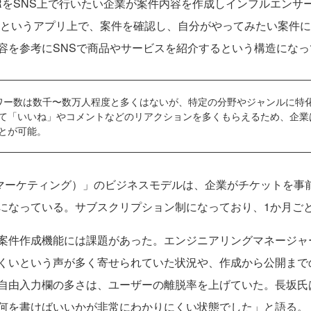
RをSNS上で行いたい企業が案件内容を作成しインフルエンサ
」というアプリ上で、案件を確認し、自分がやってみたい案件
容を参考にSNSで商品やサービスを紹介するという構造になっ
ワー数は数千〜数万人程度と多くはないが、特定の分野やジャンルに特
て「いいね」やコメントなどのリアクションを多くもらえるため、企業
とが可能。
ng（トリドリマーケティング）」のビジネスモデルは、企業がチケット
になっている。サブスクリプション制になっており、1か月ご
案件作成機能には課題があった。エンジニアリングマネージャ
くいという声が多く寄せられていた状況や、作成から公開まで
自由入力欄の多さは、ユーザーの離脱率を上げていた。長坂氏
何を書けばいいかが非常にわかりにくい状態でした」と語る。