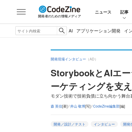
ニュース
記事
開発者のための情報メディア
AI
アプリケーション開発
イ
開発現場インタビュー
（AD）
Storybookと
ーケティングを支
モダン技術で技術負債に立ち向かう舞台
森 英信
[著] /
井山 敬博
[写] /
CodeZine編集部
[編]
開発／設計／テスト
インタビュー
開発