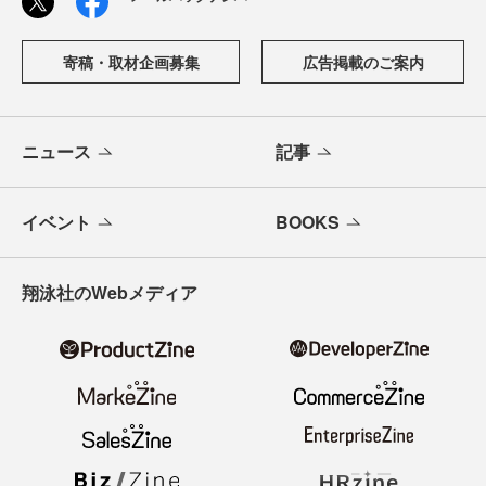
「CodeZine（コードジン）」は、株式会社翔泳社が運営す
る、開発者のための情報メディアです。テクノロジー入門
からAI活用、キャリアまで、ソフトウェア開発にかかわる
すべての人の学びと成長を支える最新情報と実践知をお届
けします。
メールバックナンバー
寄稿・取材企画募集
広告掲載のご案内
ニュース
記事
イベント
BOOKS