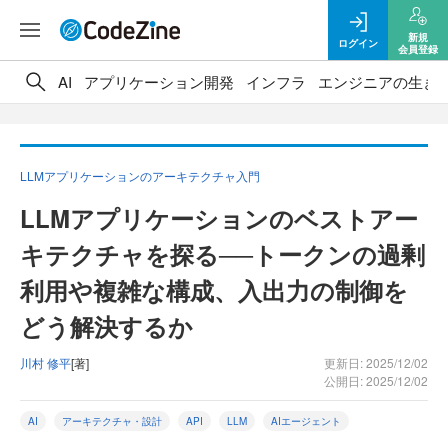
新規
ログイン
会員登録
AI
アプリケーション開発
インフラ
エンジニアの生き
LLMアプリケーションのアーキテクチャ入門
LLMアプリケーションのベストアー
キテクチャを探る──トークンの過剰
利用や複雑な構成、入出力の制御を
どう解決するか
川村 修平
[著]
更新日: 2025/12/02
公開日: 2025/12/02
AI
アーキテクチャ・設計
API
LLM
AIエージェント