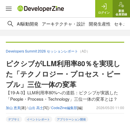
新規
ログイン
会員登録
AI駆動開発
アーキテクチャ・設計
開発生産性
セキュ
Developers Summit 2026 セッションレポート
（AD）
ピクシブがLLM利用率80％を実現し
た「テクノロジー・プロセス・ピー
プル」三位一体の変革
【19-A-3】LLM利用率80%への道筋：ピクシブが実践した
「People・Process・Technology」三位一体の変革とは？
加山 恵美
[著] /
山出 高士
[写] /
CodeZine編集部
[編]
2026/05/20 11:00
デブサミ
イベントレポート
アプリケーション開発