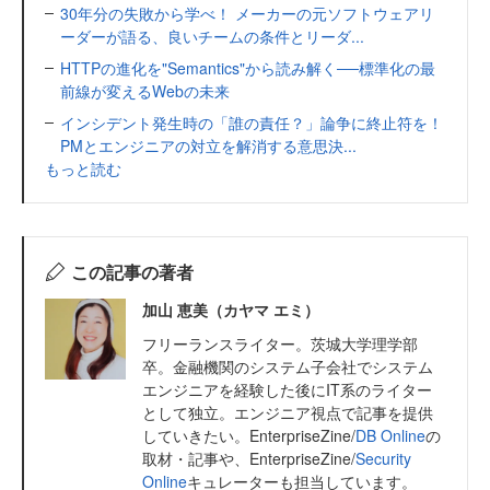
30年分の失敗から学べ！ メーカーの元ソフトウェアリ
ーダーが語る、良いチームの条件とリーダ...
HTTPの進化を"Semantics"から読み解く──標準化の最
前線が変えるWebの未来
インシデント発生時の「誰の責任？」論争に終止符を！
PMとエンジニアの対立を解消する意思決...
もっと読む
この記事の著者
加山 恵美（カヤマ エミ）
フリーランスライター。茨城大学理学部
卒。金融機関のシステム子会社でシステム
エンジニアを経験した後にIT系のライター
として独立。エンジニア視点で記事を提供
していきたい。EnterpriseZine/
DB Online
の
取材・記事や、EnterpriseZine/
Security
Online
キュレーターも担当しています。