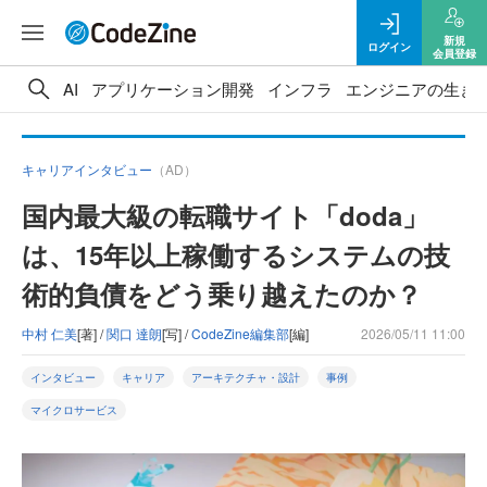
新規
ログイン
会員登録
AI
アプリケーション開発
インフラ
エンジニアの生き
キャリアインタビュー
（AD）
国内最大級の転職サイト「doda」
は、15年以上稼働するシステムの技
術的負債をどう乗り越えたのか？
中村 仁美
[著] /
関口 達朗
[写] /
CodeZine編集部
[編]
2026/05/11 11:00
インタビュー
キャリア
アーキテクチャ・設計
事例
マイクロサービス