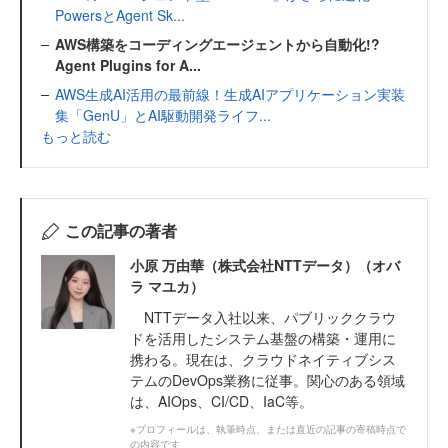
PowersとAgent Sk...
AWS構築をコーディングエージェントから自動化!?
Agent Plugins for A...
AWS生成AI活用の最前線！生成AIアプリケーション実装
集「GenU」とAI駆動開発ライフ...
もっと読む
この記事の著者
小原 万由華（株式会社NTTデータ）（オバ
ラ マユカ）
NTTデータ入社以来、パブリッククラウ
ドを活用したシステム基盤の構築・運用に
携わる。現在は、クラウドネイティブシス
テムのDevOps業務に従事。関心のある領域
は、AIOps、CI/CD、IaC等。
※プロフィールは、執筆時点、または直近の記事の寄稿時点で
の内容です