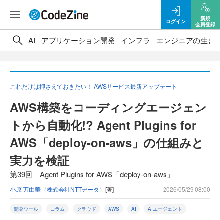
新規
ログイン
会員登録
AI
アプリケーション開発
インフラ
エンジニアの生き
これだけは押さえておきたい！ AWSサービス最新アップデート
AWS構築をコーディングエージェン
トから自動化!? Agent Plugins for
AWS「deploy-on-aws」の仕組みと
実力を検証
第39回 Agent Plugins for AWS「deploy-on-aws」
小原 万由華（株式会社NTTデータ）
[著]
2026/05/29 08:00
開発ツール
コラム
クラウド
AWS
AI
AIエージェント