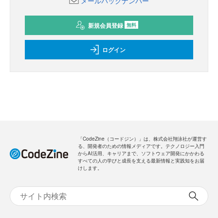
メールバックナンバー
新規会員登録
無料
ログイン
「CodeZine（コードジン）」は、株式会社翔泳社が運営す
る、開発者のための情報メディアです。テクノロジー入門
からAI活用、キャリアまで、ソフトウェア開発にかかわる
すべての人の学びと成長を支える最新情報と実践知をお届
けします。