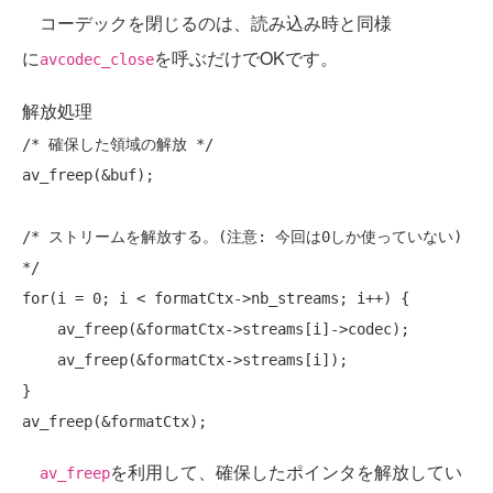
コーデックを閉じるのは、読み込み時と同様
に
を呼ぶだけでOKです。
avcodec_close
解放処理
/* 確保した領域の解放 */
av_freep(&buf);

/* ストリームを解放する。(注意: 今回は0しか使っていない) 
*/
for
(i = 0; i < formatCtx->nb_streams; i++) {

    av_freep(&formatCtx->streams[i]->codec);

    av_freep(&formatCtx->streams[i]);

}

を利用して、確保したポインタを解放してい
av_freep