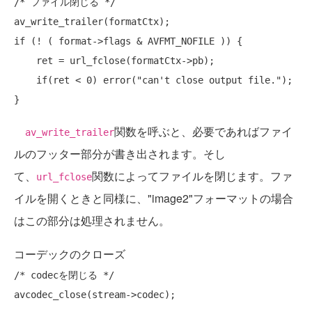
/* ファイル閉じる */
if
 (! ( format->flags & AVFMT_NOFILE )) {

    ret = url_fclose(formatCtx->pb);

if
(ret < 0) error(
"can't close output file."
);

関数を呼ぶと、必要であればファイ
av_write_trailer
ルのフッター部分が書き出されます。そし
て、
関数によってファイルを閉じます。ファ
url_fclose
イルを開くときと同様に、"image2"フォーマットの場合
はこの部分は処理されません。
コーデックのクローズ
/* codecを閉じる */