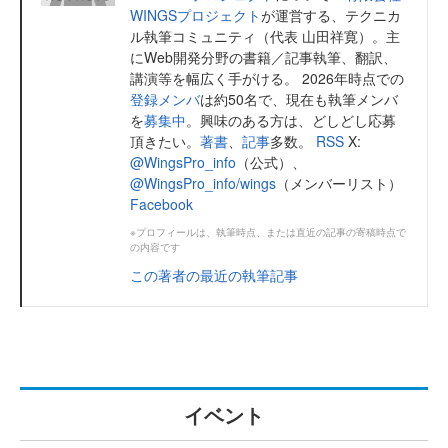
WINGSプロジェクト
が運営する、テクニカ
ル執筆コミュニティ（代表 山田祥寛）。主
にWeb開発分野の書籍／記事執筆、翻訳、
講演等を幅広く手がける。 2026年時点での
登録メンバ
は約50名で、現在も執筆メンバ
を
募集中
。興味のある方は、どしどし応募
頂きたい。
著書
、
記事
多数。
RSS
X:
@WingsPro_info
（公式）、
@WingsPro_info/wings
（メンバーリスト）
Facebook
※プロフィールは、執筆時点、または直近の記事の寄稿時点で
の内容です
この著者の最近の執筆記事
イベント