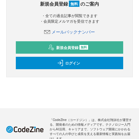
新規会員登録
のご案内
無料
・全ての過去記事が閲覧できます
・会員限定メルマガを受信できます
メールバックナンバー
新規会員登録
無料
ログイン
「CodeZine（コードジン）」は、株式会社翔泳社が運営す
る、開発者のための情報メディアです。テクノロジー入門
からAI活用、キャリアまで、ソフトウェア開発にかかわる
すべての人の学びと成長を支える最新情報と実践知をお届
けします。