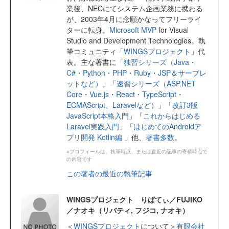
業後、NECにてシステム企画業務に携わる
が、2003年4月に念願かなってフリーライ
ターに転身。
Microsoft MVP
for Visual
Studio and Development Technologies。執
筆コミュニティ「
WINGSプロジェクト
」代
表。主な著書に「
独習シリーズ（Java・
C#・Python・PHP・Ruby・JSP＆サーブレ
ットなど）
」「
速習シリーズ（ASP.NET
Core・Vue.js・React・TypeScript・
ECMAScript、Laravelなど）
」「
改訂3版
JavaScript本格入門
」「
これからはじめる
Laravel実践入門
」「
はじめてのAndroidア
プリ開発 Kotlin編
」他、
著書多数
。
※プロフィールは、執筆時点、または直近の記事の寄稿時点で
の内容です
この著者の最近の執筆記事
WINGSプロジェクト りばてぃ／FUJIKO
／ナオキ（リバティ, フジコ, ナオキ）
＜
WINGSプロジェクト
について＞
有限会社