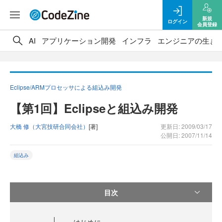
新規
ログイン
会員登録
AI
アプリケーション開発
インフラ
エンジニアの生き
Eclipse/ARMプロセッサによる組込み開発
【第1回】Eclipseと組込み開発
大橋 修（大宮技研合同会社）
[著]
更新日: 2009/03/17
公開日: 2007/11/14
組込み
目次