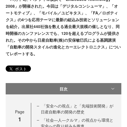
2008」が開催された。今回は「デジタルコンシューマ」、「オ
ートモティブ」、「モバイル／ユビキタス」、「FA／ロボティ
クス」の4つを応用テーマに最新の組込み技術とソリューション
を紹介。出展社440社強を数える過去最大規模の催しとなり、同
時開催のカンファレンスでも、120を超えるプログラムが提供さ
れた。その中から日産自動車(株)の安保敏巳氏による基調講演
「自動車の開発スタイルの進化とカーエレクトロニクス」につい
てレポートする。
ポスト
目次
「安全への視点」と「先端技術開発」が
Page
日産自動車の開発の歴史
1
「社会―人―クルマ」の視点から環境と
安全への取り組みを推進