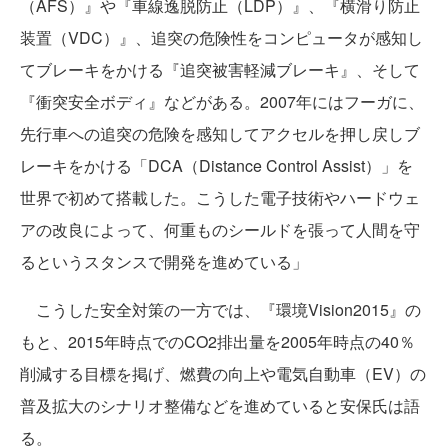
（AFS）』や『車線逸脱防止（LDP）』、『横滑り防止
装置（VDC）』、追突の危険性をコンピュータが感知し
てブレーキをかける『追突被害軽減ブレーキ』、そして
『衝突安全ボディ』などがある。2007年にはフーガに、
先行車への追突の危険を感知してアクセルを押し戻しブ
レーキをかける「DCA（Distance Control Assist）」を
世界で初めて搭載した。こうした電子技術やハードウェ
アの改良によって、何重ものシールドを張って人間を守
るというスタンスで開発を進めている」
こうした安全対策の一方では、『環境Vision2015』の
もと、2015年時点でのCO2排出量を2005年時点の40％
削減する目標を掲げ、燃費の向上や電気自動車（EV）の
普及拡大のシナリオ整備などを進めていると安保氏は語
る。