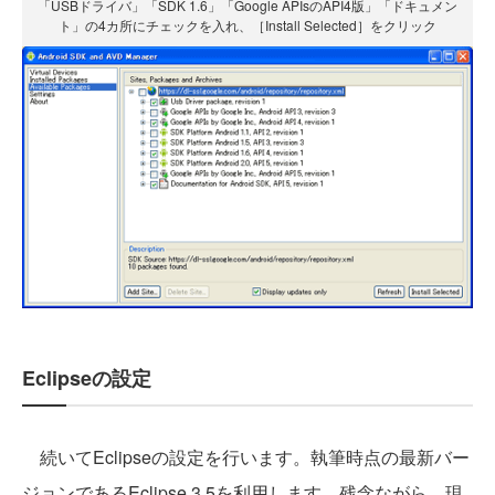
「USBドライバ」「SDK 1.6」「Google APIsのAPI4版」「ドキュメン
ト」の4カ所にチェックを入れ、［Install Selected］をクリック
Eclipseの設定
続いてEclipseの設定を行います。執筆時点の最新バー
ジョンであるEclipse 3.5を利用します。残念ながら、現