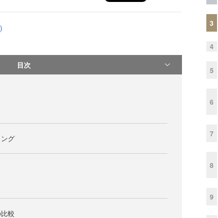
3
)
4
目次
5
6
7
ミング
8
9
の比較