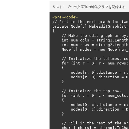
リスト1 2つの文字列の編集グラフを記録する
<pre><code>
// Fill in the edit graph for two 
private Node[,] MakeEditGraph(str
{

    // Make the edit graph array.

    int num_cols = string1.Length + 1;

    int num_rows = string2.Length + 1;

    Node[,] nodes = new Node[num_rows, num_cols];

    // Initialize the leftmost column.

    for (int r = 0; r < num_rows; r++)

    {

        nodes[r, 0].distance = r;

        nodes[r, 0].direction = Direction.FromAbove;

    }

    // Initialize the top row.

    for (int c = 0; c < num_cols; c++)

    {

        nodes[0, c].distance = c;

        nodes[0, c].direction = Direction.FromLeft;

    }

    // Fill in the rest of the array.

    char[] chars1 = string1.ToCharArray();
