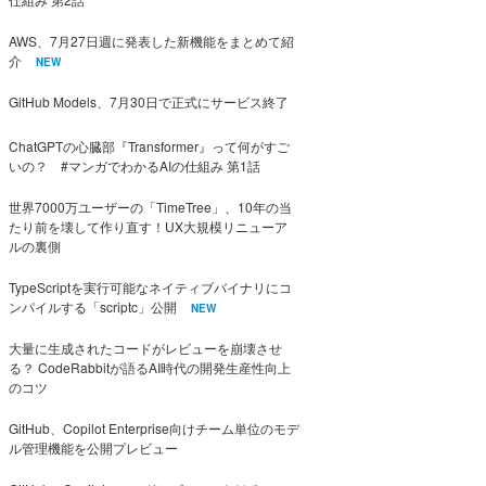
AWS、7月27日週に発表した新機能をまとめて紹
介
NEW
GitHub Models、7月30日で正式にサービス終了
ChatGPTの心臓部『Transformer』って何がすご
いの？ #マンガでわかるAIの仕組み 第1話
世界7000万ユーザーの「TimeTree」、10年の当
たり前を壊して作り直す！UX大規模リニューア
ルの裏側
TypeScriptを実行可能なネイティブバイナリにコ
ンパイルする「scriptc」公開
NEW
大量に生成されたコードがレビューを崩壊させ
る？ CodeRabbitが語るAI時代の開発生産性向上
のコツ
GitHub、Copilot Enterprise向けチーム単位のモデ
ル管理機能を公開プレビュー