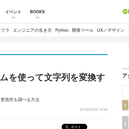
イベント
BOOKS
ンフラ
エンジニアの生き方
Python
開発ツール
UX／デザイン
ムを使って文字列を変換す
ア
変更箇所を調べる方法
1
2010/02/05 14:00
2
ポスト