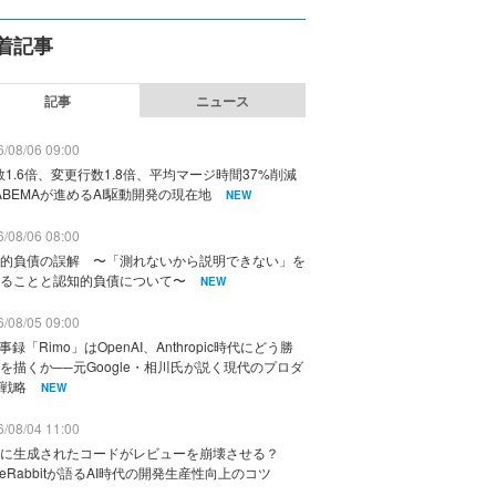
着記事
記事
ニュース
/08/06 09:00
数1.6倍、変更行数1.8倍、平均マージ時間37%削減
ABEMAが進めるAI駆動開発の現在地
NEW
/08/06 08:00
的負債の誤解 〜「測れないから説明できない」を
ることと認知的負債について〜
NEW
/08/05 09:00
議事録「Rimo」はOpenAI、Anthropic時代にどう勝
を描くか──元Google・相川氏が説く現代のプロダ
戦略
NEW
/08/04 11:00
に生成されたコードがレビューを崩壊させる？
deRabbitが語るAI時代の開発生産性向上のコツ