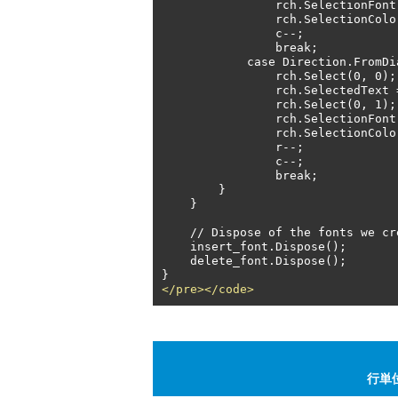
                rch.SelectionFont = delete_font;

                rch.SelectionColor = Color.Red;

                c--;

                break;

            case Direction.FromDiagonal:

                rch.Select(0, 0);

                rch.SelectedText = string2.Substring(r - 1, 1);

                rch.Select(0, 1);

                rch.SelectionFont = normal_font;

                rch.SelectionColor = Color.Black;

                r--;

                c--;

                break;

        }

    }

    // Dispose of the fonts we created.

    insert_font.Dispose();

    delete_font.Dispose();

</pre></code>
行単