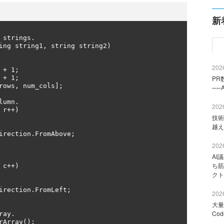
新
strings.

ing string1, string string2)

2026
PR
──
2026
技術
越え
2026
AI
ち筋
クト
2026
大量
Co