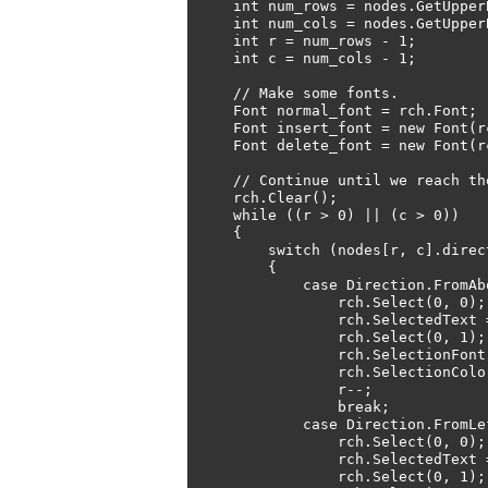
    int num_rows = nodes.GetUpperBound(0) + 1;

    int num_cols = nodes.GetUpperBound(1) + 1;

    int r = num_rows - 1;

    int c = num_cols - 1;

    // Make some fonts.

    Font normal_font = rch.Font;

    Font insert_font = new Font(rch.Font, FontStyle.Underline);

    Font delete_font = new Font(rch.Font, FontStyle.Strikeout);

    // Continue until we reach the upper left corner.

    rch.Clear();

    while ((r > 0) || (c > 0))

    {

        switch (nodes[r, c].direction)

        {

            case Direction.FromAbove:

                rch.Select(0, 0);

                rch.SelectedText = string2.Substring(r - 1, 1);

                rch.Select(0, 1);

                rch.SelectionFont = insert_font;

                rch.SelectionColor = Color.Blue;

                r--;

                break;

            case Direction.FromLeft:

                rch.Select(0, 0);

                rch.SelectedText = string1.Substring(c - 1, 1);

                rch.Select(0, 1);
