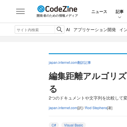
ニュース
記事
開発者のための情報メディア
AI
アプリケーション開発
イ
japan.internet.com翻訳記事
編集距離アルゴリズ
る
2つのドキュメントや文字列を比較して
japan.internet.com
[訳] /
Rod Stephens
[著]
C#
Visual Basic