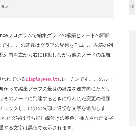
ション
10
istanceプログラムで編集グラフの構築とノードの距離
数です。この関数はグラフの配列を作成し、左端の列
配列内を左から右に移動しながら他のノードの距離
使われている
ルーチンです。このルー
DisplayResults
向かって編集グラフの最良の経路を逆方向にたどり
はそのノードに到達するときに行われた変更の種類
チェックし、出力の先頭に適切な文字を追加しま
された文字は打ち消し線付きの赤色、挿入された文字
通する文字は黒色で表示されます。