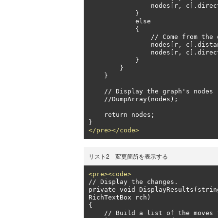
                nodes[r, c].direction = Direction.FromLeft;

            }

            else

            {

                // Come from the diagonal.

                nodes[r, c].distance = distance3;

                nodes[r, c].direction = Direction.FromDiagonal;

            }

        }

    }

    // Display the graph's nodes (for debugging).

    //DumpArray(nodes);

    return nodes;

</pre></code>
リスト2 変更箇所を表示する
<pre><code>
// Display the changes.

private void DisplayResults(strin
RichTextBox rch)

{

    // Build a list of the moves from finish to start.
