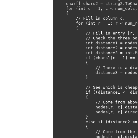
    char[] chars2 = string2.ToCharArray();

    for (int c = 1; c < num_cols; c++)

    {

        // Fill in column c.

        for (int r = 1; r < num_rows; r++)

        {

            // Fill in entry [r, c].

            // Check the three possible paths to here.

            int distance1 = nodes[r - 1, c].distance + 1;

            int distance2 = nodes[r, c - 1].distance + 1;

            int distance3 = int.MaxValue;

            if (chars1[c - 1] == chars2[r - 1])

            {

                // There is a diagonal link.

                distance3 = nodes[r - 1, c - 1].distance;

            }

            // See which is cheapest.

            if ((distance1 <= distance2) && (distance1 <= distance3))

            {

                // Come from above.

                nodes[r, c].distance = distance1;

                nodes[r, c].direction = Direction.FromAbove;

            }

            else if (distance2 <= distance3)

            {

                // Come from the left.

                nodes[r, c].distance = distance2;
