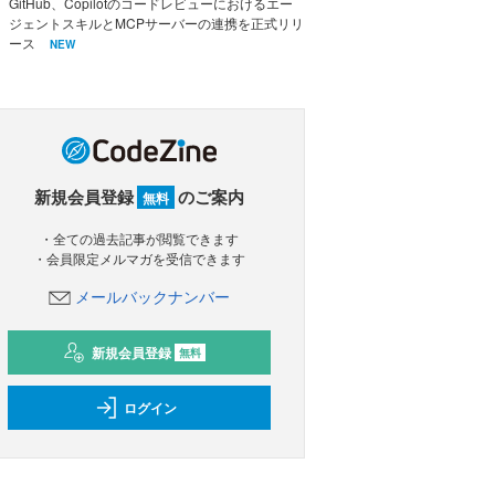
GitHub、Copilotのコードレビューにおけるエー
ジェントスキルとMCPサーバーの連携を正式リリ
ース
NEW
新規会員登録
のご案内
無料
・全ての過去記事が閲覧できます
・会員限定メルマガを受信できます
メールバックナンバー
新規会員登録
無料
ログイン