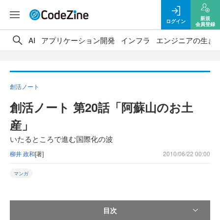
新規
ログイン
会員登録
AI
アプリケーション開発
インフラ
エンジニアの生き
創活ノート
創活ノート 第20話「阿蘇山のお土
産」
いたるところで進む国際化の波
柳井 政和
[著]
2010/06/22 00:00
マンガ
目次