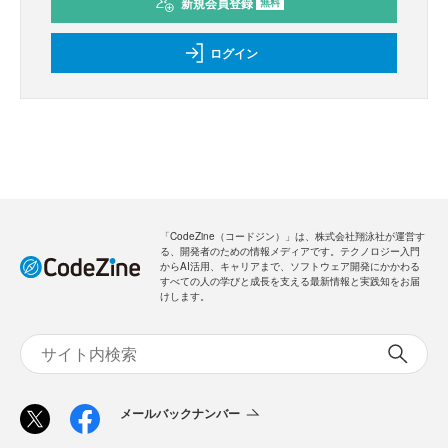
新規会員登録
無料
ログイン
「CodeZine（コードジン）」は、株式会社翔泳社が運営す
る、開発者のための情報メディアです。テクノロジー入門
からAI活用、キャリアまで、ソフトウェア開発にかかわる
すべての人の学びと成長を支える最新情報と実践知をお届
けします。
メールバックナンバー