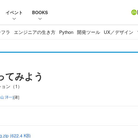
イベント
BOOKS
ンフラ
エンジニアの生き方
Python
開発ツール
UX／デザイン
にさわってみよう
ーション（1）
山 洋一)
[著]
g.zip (622.4 KB)