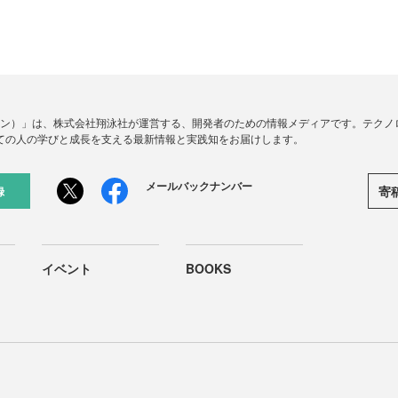
ードジン）」は、株式会社翔泳社が運営する、開発者のための情報メディアです。テク
ての人の学びと成長を支える最新情報と実践知をお届けします。
メールバックナンバー
寄
録
イベント
BOOKS