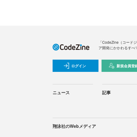
「CodeZine（コ
ア開発にかかわるすべ
ログイン
新規会員登
ニュース
記事
翔泳社のWebメディア