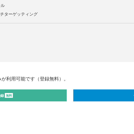
ール
oのマルチターゲッティング
みが利用可能です（登録無料）。
登録
無料