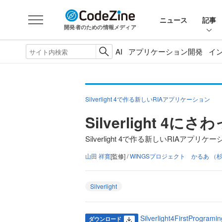
ニュース
記事
開発者のための情報メディア
AI
アプリケーション開発
イ
Silverlight 4で作る新しいRIAアプリケーション
Silverlight 4
Silverlight 4で作る新しいRIAアプリケ
山田 祥寛
[監修] /
WINGSプロジェクト かるあ （杉
Silverlight
Silverlight4FirstProgramin
ダウンロード