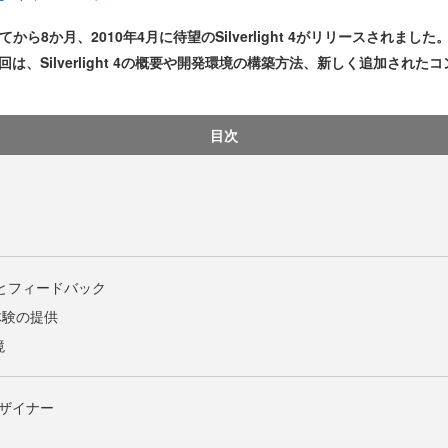
されてから8か月、2010年4月に待望のSilverlight 4がリリースされました。
は、Silverlight 4の概要や開発環境の構築方法、新しく追加され
目次
hListとフィードバック
体験の提供
境
デザイナー