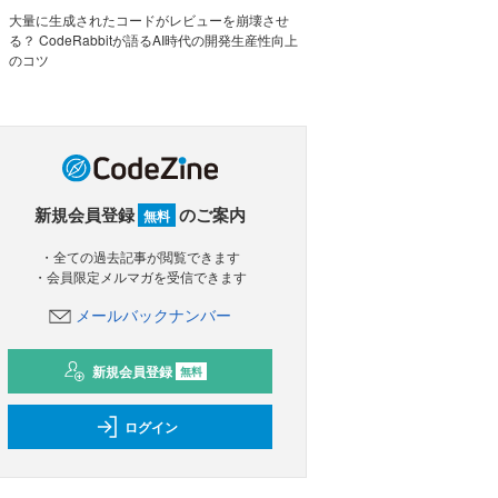
大量に生成されたコードがレビューを崩壊させ
る？ CodeRabbitが語るAI時代の開発生産性向上
のコツ
新規会員登録
のご案内
無料
・全ての過去記事が閲覧できます
・会員限定メルマガを受信できます
メールバックナンバー
新規会員登録
無料
ログイン