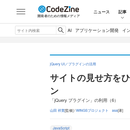
ニュース
記事
開発者のための情報メディア
AI
アプリケーション開発
イ
jQuery UI／プラグインの活用
サイトの見せ方をひと
ン
「jQuery プラグイン」の利用（6）
山田 祥寛
[監修] /
WINGSプロジェクト asa
[著]
JavaScript