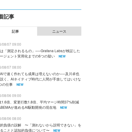
着記事
記事
ニュース
/08/07 09:00
は「測定されるもの」──Grafana Labsが検証した
エージェント実用化までの6つの疑い
NEW
/08/07 08:00
AIで速く作れても成果は増えないのか──及川卓也
説く、AIネイティブ時代に人間が手放してはいけな
つの仕事
NEW
/08/06 09:00
数1.6倍、変更行数1.8倍、平均マージ時間37%削減
ABEMAが進めるAI駆動開発の現在地
NEW
/08/06 08:00
的負債の誤解 〜「測れないから説明できない」を
ることと認知的負債について〜
NEW