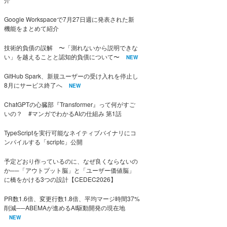
Google Workspaceで7月27日週に発表された新
機能をまとめて紹介
技術的負債の誤解 〜「測れないから説明できな
い」を越えることと認知的負債について〜
NEW
GitHub Spark、新規ユーザーの受け入れを停止し
8月にサービス終了へ
NEW
ChatGPTの心臓部『Transformer』って何がすご
いの？ #マンガでわかるAIの仕組み 第1話
TypeScriptを実行可能なネイティブバイナリにコ
ンパイルする「scriptc」公開
予定どおり作っているのに、なぜ良くならないの
か──「アウトプット脳」と「ユーザー価値脳」
に橋をかける3つの設計【CEDEC2026】
PR数1.6倍、変更行数1.8倍、平均マージ時間37%
削減──ABEMAが進めるAI駆動開発の現在地
NEW