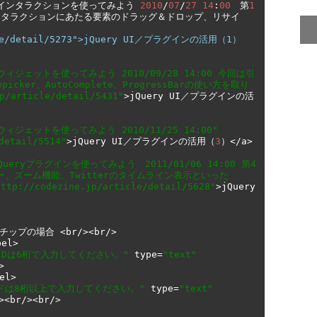
インタラクションを使ってみよう
2010
/
07
/
27
14
:
00
　第
1
ンタラクションにあたる要素のドラッグ＆ドロップ、リサイ
cle/detail/5273">jQuery UI／プラグインの活用（1） 
Iのウィジェットを使ってみよう 2010/09/28 14:00 今回は引
picker、AutoComplete、ProgressBarの使い方を取り
p/article/detail/5431"
>
jQuery UI
／プラグインの活
のウィジェットを使ってみよう 2010/11/25 14:00"
detail/5514"
>
jQuery UI
／プラグインの活用（
3
）</
a
>
ueryプラグインを使ってみよう　2011/01/06 14:00 第4
、ズーム機能、Twitterのタイムライン表示といった
http://codezine.jp/article/detail/5628"
>
jQuery 
ルチップの場合
<
br
/><
br
/>
bel
>
IDは6桁で入力してください。"
 type
=
"text"
>
el
>
ドは8桁以上で入力してください。"
 type
=
"text"
><
br
/><
br
/>