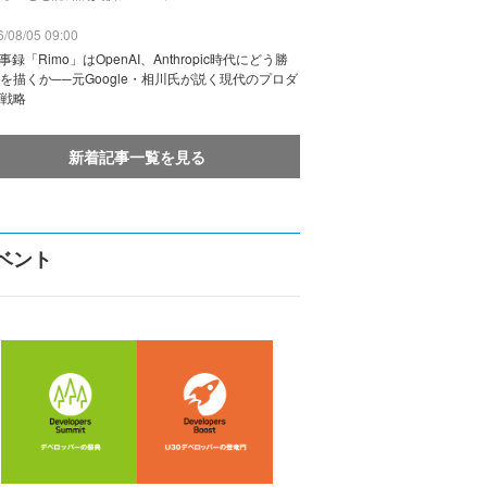
/08/05 09:00
議事録「Rimo」はOpenAI、Anthropic時代にどう勝
を描くか──元Google・相川氏が説く現代のプロダ
戦略
新着記事一覧を見る
ベント