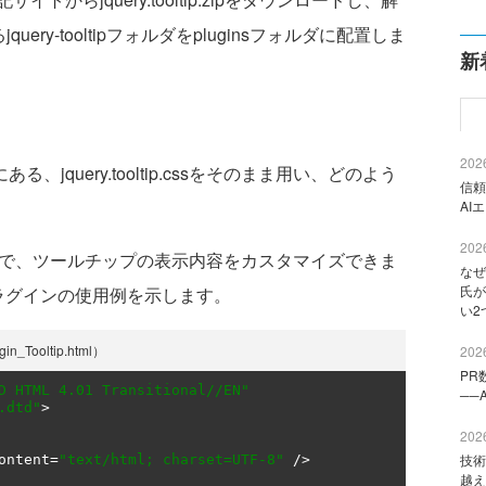
るjquery-tooltipフォルダをpluginsフォルダに配置しま
新
2026
にある、jquery.tooltip.cssをそのまま用い、どのよう
信頼
AI
2026
で、ツールチップの表示内容をカスタマイズできま
なぜ
氏が
ンプラグインの使用例を示します。
い2
Tooltip.html）
2026
PR
D HTML 4.01 Transitional//EN"
──
.dtd"
>
2026
技術
ontent
=
"text/html; charset=UTF-8"
/>
越え