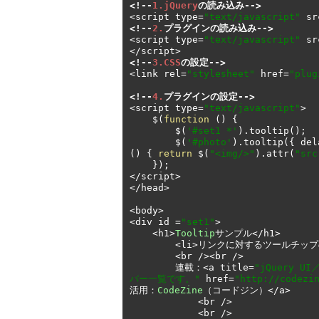
<!--
1.jQuery
の読み込み-->
<
script type
=
"text/javascript"
 sr
<!--
2.
プラグインの読み込み-->
<
script type
=
"text/javascript"
 sr
</
script
>
<!--
3.CSS
の設定-->
<
link rel
=
"stylesheet"
 href
=
"plug
<!--
4.
プラグインの設定-->
<
script type
=
"text/javascript"
>
    $
(
function
()
{
        $
(
'#set1 *'
).
tooltip
();
        $
(
'#photo'
).
tooltip
({
 del
()
{
return
 $
(
"<img/>"
).
attr
(
"src
});
</
script
>
</
head
>
<
body
>
<
div id 
=
"set1"
>
<
h1
>
Tooltip
サンプル</
h1
>
<
li
>リンクに対するツールチップ
<
br 
/><
br 
/>
連載：<
a title
=
"jQuery 
バー一覧です。"
 href
=
"http://codezi
活用：
CodeZine
（コードジン）</
a
>
<
br 
/>
<
br 
/>