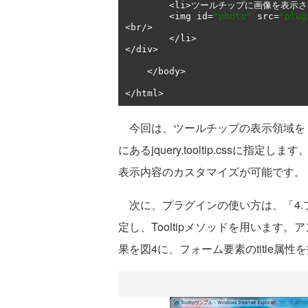
<
li
>ツールチップに画像を表示さ
<
img id
=
"photo"
 src
=
"plug
<
br
/>
</
li
>
</
div
>
</
body
>
</
html
>
今回は、ツールチップの表示領域を「3.CS
にあるjquery.tooltip.css
表示内容のカスタマイズが可能です。
次に、プラグインの使い方は、「4.
定し、Tooltipメソッドを用います。ア
果を図4に、フォーム要素のtitle属