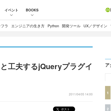
イベント
BOOKS
ンフラ
エンジニアの生き方
Python
開発ツール
UX／デザイン
工夫するjQueryプラグイ
ア
1
2011/04/05 14:00
2
ポスト