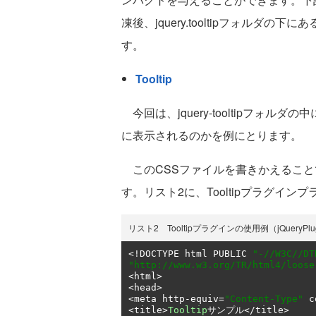
凍後、jquery.tooltipフォルダの下にあ
す。
Tooltip
今回は、jquery-tooltipフォルダの中
に表示されるのかを例にとります。
このCSSファイルを書きかえること
す。リスト2に、Tooltipプラグイ
リスト2 Tooltipプラグインの使用例（jQueryPlugin_
<!
DOCTYPE html PUBLIC 
"-//W3C//DT
"http://www.w3.org/TR/html4/loose
<
html
>
<
head
>
<
meta http
-
equiv
=
"Content-Type"
 c
<
title
>
Tooltip
サンプル</
title
>