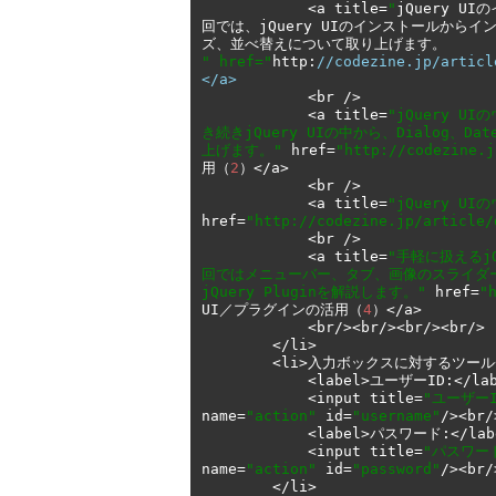
<
a title
=
"
jQuery UI
の
回では、
jQuery UI
のインストールからイ
ズ、並べ替えについて取り上げます。
" href="
http
:
//codezine.jp/arti
</a>
<
br 
/>
<
a title
=
"jQuery U
き続きjQuery UIの中から、Dialog、Date
上げます。"
 href
=
"http://codezine.j
用（
2
）</
a
>
<
br 
/>
<
a title
=
"jQuery UI
href
=
"http://codezine.jp/article/
<
br 
/>
<
a title
=
"手軽に扱えるjQ
回ではメニューバー、タブ、画像のスライダー
jQuery Pluginを解説します。"
 href
=
"
UI
／プラグインの活用（
4
）</
a
>
<
br
/><
br
/><
br
/><
br
/>
</
li
>
<
li
>入力ボックスに対するツー
<
label
>ユーザー
ID
:</
la
<
input title
=
"ユーザー
name
=
"action"
 id
=
"username"
/><
br
/
<
label
>パスワード:</
lab
<
input title
=
"パスワー
name
=
"action"
 id
=
"password"
/><
br
/
</
li
>