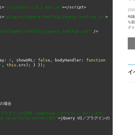
c
=
"js/jquery-1.5.2.min.js"
></
script
>
2026
AI
c
=
"plugins/jquery-tooltip/jquery.tooltip.js"
>
ち筋
クト
ins/jquery-tooltip/jquery.tooltip.css"
/>
ay
:
0
,
 showURL
:
false
,
 bodyHandler
:
function
"
,
this
.
src
);
}
});
イ
の場合
UI／プラグインの活用：CodeZine（コードジン）のバックナン
ne.jp/article/corner/382"
>
jQuery UI
／プラグインの