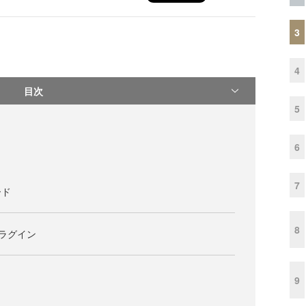
3
4
目次
5
6
7
ード
8
.3プラグイン
9