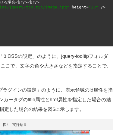
せる場合<
br
/><
br
/>
ins/jquery-tooltip/image.jpg"
 height
=
"20"
/>
Sの設定」のように、jquery-tooltipフォルダ
に指定します。ここで、文字の色や大きさなどを指定することで、
プラグインの設定」のように、表示領域のid属性を指
ンカータグのtitle属性とhref属性を指定した場合の結
性を指定した場合の結果を図5に示します。
図4 実行結果