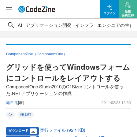
新規
ログイン
会員登録
AI
アプリケーション開発
インフラ
エンジニアの生き
ComponentZine（ComponentOne）
グリッドを使ってWindowsフォーム
にコントロールをレイアウトする
ComponentOne Studio2010のC1Sizerコントロールを使っ
た.NETアプリケーションの作成
瀬戸 遥
[著]
2011/02/23 15:30
C#
VB.NET
実行ファイル (92.1 KB)
ダウンロード