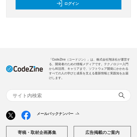
ログイン
「CodeZine（コードジン）」は、株式会社翔泳社が運営す
る、開発者のための情報メディアです。テクノロジー入門
からAI活用、キャリアまで、ソフトウェア開発にかかわる
すべての人の学びと成長を支える最新情報と実践知をお届
けします。
メールバックナンバー
寄稿・取材企画募集
広告掲載のご案内