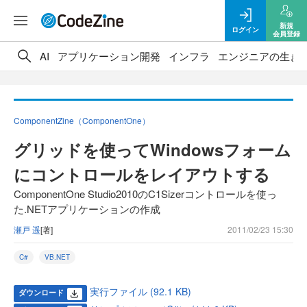
新規
ログイン
会員登録
AI
アプリケーション開発
インフラ
エンジニアの生き
ComponentZine（ComponentOne）
グリッドを使ってWindowsフォーム
にコントロールをレイアウトする
ComponentOne Studio2010のC1Sizerコントロールを使っ
た.NETアプリケーションの作成
瀬戸 遥
[著]
2011/02/23 15:30
C#
VB.NET
実行ファイル (92.1 KB)
ダウンロード