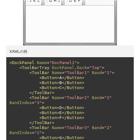
XAMLの例
<DockPanel
Name
=
"DocPanel1"
>
<ToolBarTray
DockPanel
.
Dock
=
"Top"
>
<ToolBar
Name
=
"ToolBar1"
Band
=
"1"
>
<Button>
A
</Button>
<Button>
B
</Button>
<Button>
C
</Button>
</ToolBar>
<ToolBar
Name
=
"ToolBar2"
Band
=
"2"
BandIndex
=
"3"
>
<Button>
D
</Button>
<Button>
E
</Button>
<Button>
F
</Button>
</ToolBar>
<ToolBar
Name
=
"ToolBar3"
Band
=
"2"
BandIndex
=
"2"
>
<Button>
G
</Button>