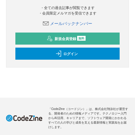
・全ての過去記事が閲覧できます
・会員限定メルマガを受信できます
メールバックナンバー
新規会員登録
無料
ログイン
「CodeZine（コードジン）」は、株式会社翔泳社が運営す
る、開発者のための情報メディアです。テクノロジー入門
からAI活用、キャリアまで、ソフトウェア開発にかかわる
すべての人の学びと成長を支える最新情報と実践知をお届
けします。