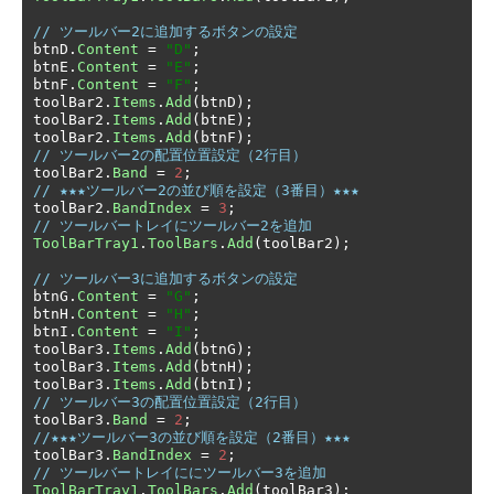
// ツールバー2に追加するボタンの設定
btnD
.
Content
=
"D"
;
btnE
.
Content
=
"E"
;
btnF
.
Content
=
"F"
;
toolBar2
.
Items
.
Add
(
btnD
);
toolBar2
.
Items
.
Add
(
btnE
);
toolBar2
.
Items
.
Add
(
btnF
);
// ツールバー2の配置位置設定（2行目）
toolBar2
.
Band
=
2
;
// ★★★ツールバー2の並び順を設定（3番目）★★★
toolBar2
.
BandIndex
=
3
;
// ツールバートレイにツールバー2を追加
ToolBarTray1
.
ToolBars
.
Add
(
toolBar2
);
// ツールバー3に追加するボタンの設定
btnG
.
Content
=
"G"
;
btnH
.
Content
=
"H"
;
btnI
.
Content
=
"I"
;
toolBar3
.
Items
.
Add
(
btnG
);
toolBar3
.
Items
.
Add
(
btnH
);
toolBar3
.
Items
.
Add
(
btnI
);
// ツールバー3の配置位置設定（2行目）
toolBar3
.
Band
=
2
;
//★★★ツールバー3の並び順を設定（2番目）★★★
toolBar3
.
BandIndex
=
2
;
// ツールバートレイににツールバー3を追加
ToolBarTray1
.
ToolBars
.
Add
(
toolBar3
);