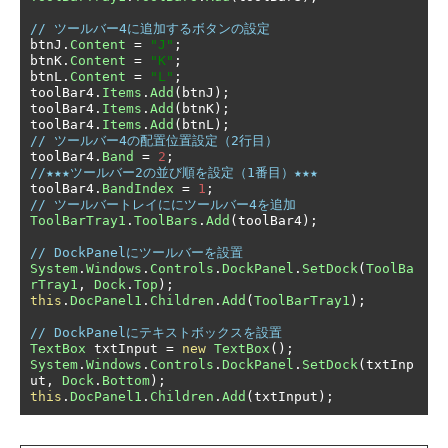
// ツールバー4に追加するボタンの設定
btnJ
.
Content
=
"J"
;
btnK
.
Content
=
"K"
;
btnL
.
Content
=
"L"
;
toolBar4
.
Items
.
Add
(
btnJ
);
toolBar4
.
Items
.
Add
(
btnK
);
toolBar4
.
Items
.
Add
(
btnL
);
// ツールバー4の配置位置設定（2行目）
toolBar4
.
Band
=
2
;
//★★★ツールバー2の並び順を設定（1番目）★★★
toolBar4
.
BandIndex
=
1
;
// ツールバートレイににツールバー4を追加
ToolBarTray1
.
ToolBars
.
Add
(
toolBar4
);
// DockPanelにツールバーを設置
System
.
Windows
.
Controls
.
DockPanel
.
SetDock
(
ToolBa
rTray1
,
Dock
.
Top
);
this
.
DocPanel1
.
Children
.
Add
(
ToolBarTray1
);
// DockPanelにテキストボックスを設置
TextBox
 txtInput 
=
new
TextBox
();
System
.
Windows
.
Controls
.
DockPanel
.
SetDock
(
txtInp
ut
,
Dock
.
Bottom
);
this
.
DocPanel1
.
Children
.
Add
(
txtInput
);