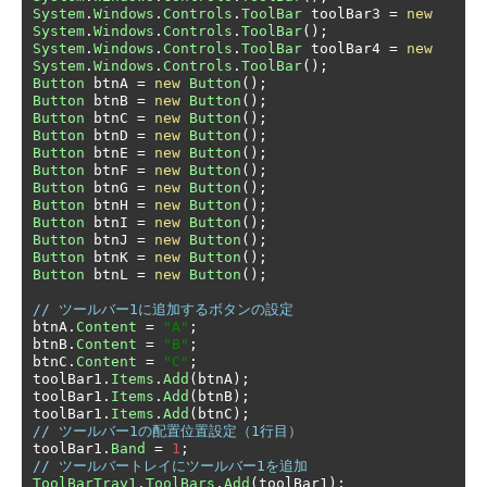
System
.
Windows
.
Controls
.
ToolBar
 toolBar3 
=
new
System
.
Windows
.
Controls
.
ToolBar
();
System
.
Windows
.
Controls
.
ToolBar
 toolBar4 
=
new
System
.
Windows
.
Controls
.
ToolBar
();
Button
 btnA 
=
new
Button
();
Button
 btnB 
=
new
Button
();
Button
 btnC 
=
new
Button
();
Button
 btnD 
=
new
Button
();
Button
 btnE 
=
new
Button
();
Button
 btnF 
=
new
Button
();
Button
 btnG 
=
new
Button
();
Button
 btnH 
=
new
Button
();
Button
 btnI 
=
new
Button
();
Button
 btnJ 
=
new
Button
();
Button
 btnK 
=
new
Button
();
Button
 btnL 
=
new
Button
();
// ツールバー1に追加するボタンの設定
btnA
.
Content
=
"A"
;
btnB
.
Content
=
"B"
;
btnC
.
Content
=
"C"
;
toolBar1
.
Items
.
Add
(
btnA
);
toolBar1
.
Items
.
Add
(
btnB
);
toolBar1
.
Items
.
Add
(
btnC
);
// ツールバー1の配置位置設定（1行目）
toolBar1
.
Band
=
1
;
// ツールバートレイにツールバー1を追加
ToolBarTray1
.
ToolBars
.
Add
(
toolBar1
);