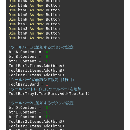
Dim
 btnD 
As
New
Dim
 btnE 
As
New
Dim
 btnF 
As
New
Dim
 btnG 
As
New
Dim
 btnH 
As
New
Dim
 btnI 
As
New
Dim
 btnJ 
As
New
Dim
 btnK 
As
New
Dim
 btnL 
As
New
 Button

'ツールバー1に追加するボタンの設定
btnA
.
Content 
=
"A"
btnB
.
Content 
=
"B"
btnC
.
Content 
=
"C"
ToolBar1
.
Items
.
Add
(
btnA
)
ToolBar1
.
Items
.
Add
(
btnB
)
ToolBar1
.
Items
.
Add
(
btnC
)
'ツールバー1の配置位置設定（1行目）
ToolBar1
.
Band 
=
1
'ツールバートレイににツールバー1を追加
ToolBarTray1
.
ToolBars
.
Add
(
ToolBar1
)
'ツールバー2に追加するボタンの設定
btnD
.
Content 
=
"D"
btnE
.
Content 
=
"E"
btnF
.
Content 
=
"F"
ToolBar2
.
Items
.
Add
(
btnD
)
ToolBar2
.
Items
.
Add
(
btnE
)