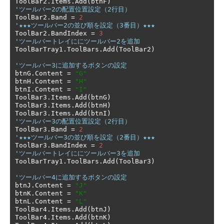
ToolBar2
.
Items
.
Add
(
btnF
)
'ツールバー2の配置位置設定（2行目）
ToolBar2
.
Band 
=
2
'★★★ツールバー2の並び順を設定（3番目）★★★
ToolBar2
.
BandIndex 
=
3
'ツールバートレイににツールバー2を追加
ToolBarTray1
.
ToolBars
.
Add
(
ToolBar2
)
'ツールバー3に追加するボタンの設定
btnG
.
Content 
=
"G"
btnH
.
Content 
=
"H"
btnI
.
Content 
=
"I"
ToolBar3
.
Items
.
Add
(
btnG
)
ToolBar3
.
Items
.
Add
(
btnH
)
ToolBar3
.
Items
.
Add
(
btnI
)
'ツールバー3の配置位置設定（2行目）
ToolBar3
.
Band 
=
2
'★★★ツールバー3の並び順を設定（2番目）★★★
ToolBar3
.
BandIndex 
=
2
'ツールバートレイににツールバー3を追加
ToolBarTray1
.
ToolBars
.
Add
(
ToolBar3
)
'ツールバー4に追加するボタンの設定
btnJ
.
Content 
=
"J"
btnK
.
Content 
=
"K"
btnL
.
Content 
=
"L"
ToolBar4
.
Items
.
Add
(
btnJ
)
ToolBar4
.
Items
.
Add
(
btnK
)