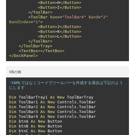
<Button>
H
</Button>
<Button>
I
</Button>
</ToolBar>
<ToolBar
Name
=
"ToolBar4"
Band
=
"2"
BandIndex
=
"1"
>
<Button>
J
</Button>
<Button>
K
</Button>
<Button>
L
</Button>
</ToolBar>
</ToolBarTray>
<TextBox></TextBox>
</DockPanel>
VBの例
'XAMLではなくコードでツールバーを作成する場合は下記のよう
にします
Dim
 ToolBarTray1 
As
New
Dim
 ToolBar1 
As
New
 Controls
.
Dim
 ToolBar2 
As
New
 Controls
.
Dim
 ToolBar3 
As
New
 Controls
.
Dim
 ToolBar4 
As
New
 Controls
.
Dim
 btnA 
As
New
Dim
 btnB 
As
New
Dim
 btnC 
As
New