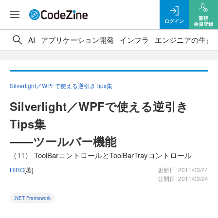
新規
ログイン
会員登録
AI
アプリケーション開発
インフラ
エンジニアの生き
Silverlight／WPFで使える逆引きTips集
Silverlight／WPFで使える逆引き
Tips集
――ツールバー機能
（11） ToolBarコントロールとToolBarTrayコントロール
HIRO
[著]
更新日: 2011/03/24
公開日: 2011/03/24
.NET Framework