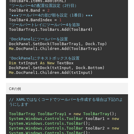
ToolBar4
.
Items
.
Add
(
btnL
)
'ツールバー4の配置位置設定（2行目）
ToolBar4
.
Band 
=
2
'★★★ツールバー4の並び順を設定（1番目）★★★
ToolBar4
.
BandIndex 
=
1
'ツールバートレイにツールバー4を追加
ToolBarTray1
.
ToolBars
.
Add
(
ToolBar4
)
'DockPanelにツールバーを設置
DockPanel
.
SetDock
(
ToolBarTray1
,
 Dock
.
Top
)
Me
.
DocPanel1
.
Children
.
Add
(
ToolBarTray1
)
'DockPanelにテキストボックスを設置
Dim
 txtInput 
As
New
 TextBox

DockPanel
.
SetDock
(
txtInput
,
 Dock
.
Bottom
)
Me
.
DocPanel1
.
Children
.
Add
(
txtInput
)
C#の例
// XAMLではなくコードでツールバーを作成する場合は下記のよ
うにします
ToolBarTray
ToolBarTray1
=
new
ToolBarTray
();
System
.
Windows
.
Controls
.
ToolBar
 toolBar1 
=
new
System
.
Windows
.
Controls
.
ToolBar
();
System
.
Windows
.
Controls
.
ToolBar
 toolBar2 
=
new
System
.
Windows
.
Controls
.
ToolBar
();