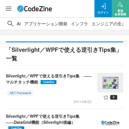
新規
ログイン
会員登録
AI
アプリケーション開発
インフラ
エンジニアの生き
「Silverlight／WPFで使える逆引きTips集」
一覧
Silverlight／WPFで使える逆引きTips集 ――
マルチタッチ機能
CodeZine
.NET Framework
0
2011/08/22
Silverlight／WPFで使える逆引きTips集
――DataGrid機能（Silverlight後編）
CodeZine