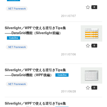
0
.NET Framework
2011/07/07
Silverlight／WPFで使える逆引きTips集
――DataGrid機能（Silverlight前編）
CodeZine
0
.NET Framework
2011/07/06
Silverlight／WPFで使える逆引きTips集
――DataGrid機能（WPF後編）
CodeZine
.NET Framework
0
2011/06/28
Silverlight／WPFで使える逆引きTips集