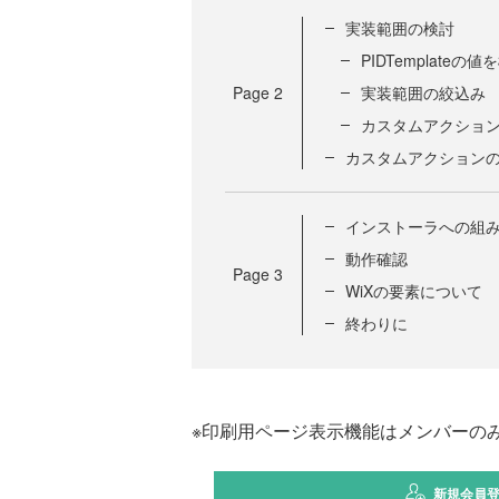
実装範囲の検討
PIDTemplateの
Page
2
実装範囲の絞込み
カスタムアクショ
カスタムアクション
インストーラへの組
動作確認
Page
3
WiXの要素について
終わりに
※印刷用ページ表示機能はメンバーの
新規会員