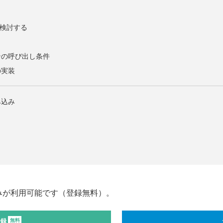
値を検討する
ンの呼び出し条件
の実装
み込み
みが利用可能です（登録無料）。
登録
無料