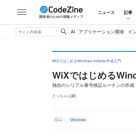
ニュース
記事
開発者のための情報メディア
AI
アプリケーション開発
イ
WiXではじめるWindows Installer作成入門
WiXではじめるWindo
独自のシリアル番号検証ルーチンの作成
とっちゃん
[著]
C++
Windows