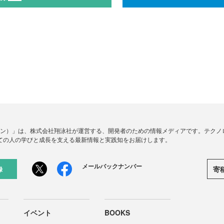
ードジン）」は、株式会社翔泳社が運営する、開発者のための情報メディアです。テク
ての人の学びと成長を支える最新情報と実践知をお届けします。
メールバックナンバー
寄
録
イベント
BOOKS