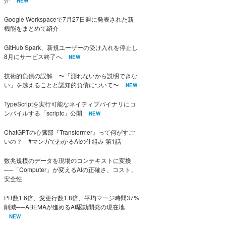
NEW
Google Workspaceで7月27日週に発表された新
機能をまとめて紹介
GitHub Spark、新規ユーザーの受け入れを停止し
8月にサービス終了へ
NEW
技術的負債の誤解 〜「測れないから説明できな
い」を越えることと認知的負債について〜
NEW
TypeScriptを実行可能なネイティブバイナリにコ
ンパイルする「scriptc」公開
NEW
ChatGPTの心臓部『Transformer』って何がすご
いの？ #マンガでわかるAIの仕組み 第1話
数兆規模のデータを現場のコンテキストに変換
──「Computer」が変えるAIの正確さ、コスト、
安全性
PR数1.6倍、変更行数1.8倍、平均マージ時間37%
削減──ABEMAが進めるAI駆動開発の現在地
NEW