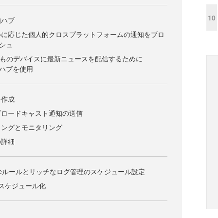
10
通知ハブ
ルに応じた個人的クロスプラットフォームの通知をブロ
シュ
数百万ものデバイスに最新ニュースを配信するために
通知ハブを使用
を作成
ブロードキャスト通知の送信
リングとモニタリング
の詳細
toScaleルールとリッチなログ管理のスケジュール設定
ルのスケジュール化