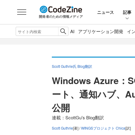
ニュース
記事
開発者のための情報メディア
AI
アプリケーション開発
イ
Scott Guthrie氏 Blog翻訳
Windows Azure：S
ート、通知ハブ、Au
公開
連載：ScottGu's Blog翻訳
Scott Guthrie
[著] /
WINGSプロジェクト Chica
[訳]