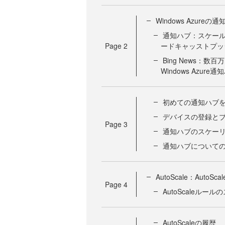
Windows Azureの
通知ハブ：スケー
Page
2
ードキャッストプッ
Bing News：
Windows Azure
初めての通知ハブ
デバイスの登録と
Page
3
通知ハブのスケー
通知ハブについて
AutoScale：Au
Page
4
AutoScaleルー
AutoScaleの履歴