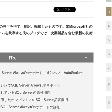
ポスト
3
4
、氏の許可を得て、翻訳、転載したものです。米Microsoft社の
tの開発チームを統率する氏のブログでは、次期製品を含む最新の技術
5
6
目次
7
QL Server AlwaysOnサポート、通知ハブ、AutoScaleの
8
マシンでSQL Server AlwaysOnサポート
ているSQL Serverの高可用性
eを使用したオンプレミスのSQL Server災害復旧
9
のでSQL Server AlwaysOnサポートの詳細