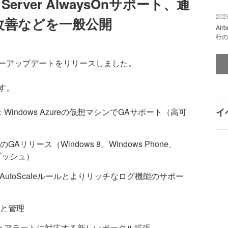
L Server AlwaysOnサポート、通
2026
eの改善などを一般公開
Ai
行の
メジャーアップデートをリリースしました。
す。
イ
：Windows Azureの仮想マシンでGAサポート（高可
ブのGAリリース（Windows 8、Windows Phone、
トプッシュ）
utoScaleルールとよりリッチなログ機能のサポー
と管理
とアラートに対応する新しいポータル拡張