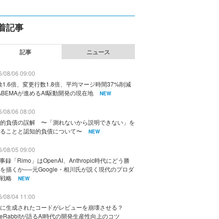
着記事
記事
ニュース
/08/06 09:00
数1.6倍、変更行数1.8倍、平均マージ時間37%削減
ABEMAが進めるAI駆動開発の現在地
NEW
/08/06 08:00
的負債の誤解 〜「測れないから説明できない」を
ることと認知的負債について〜
NEW
/08/05 09:00
議事録「Rimo」はOpenAI、Anthropic時代にどう勝
を描くか──元Google・相川氏が説く現代のプロダ
戦略
NEW
/08/04 11:00
に生成されたコードがレビューを崩壊させる？
deRabbitが語るAI時代の開発生産性向上のコツ