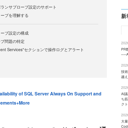
バランサプローブ設定のサポート
ローブを理解する
新
ローブ設定の構成
ーブ問題の特定
2026
ent Services"セクションで操作ログとアラート
PR
──
2026
技術
越え
2026
ilability of SQL Server Always On Support and
AI
ち筋
ovements+More
クト
2026
大量
Co