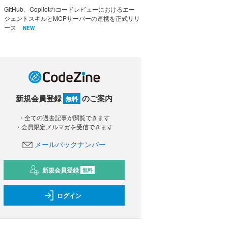
GitHub、Copilotのコードレビューにおけるエー
ジェントスキルとMCPサーバーの連携を正式リリ
ース
NEW
新規会員登録
のご案内
無料
・全ての過去記事が閲覧できます
・会員限定メルマガを受信できます
メールバックナンバー
新規会員登録
無料
ログイン