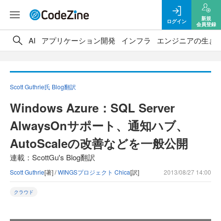
新規
ログイン
会員登録
AI
アプリケーション開発
インフラ
エンジニアの生き
Scott Guthrie氏 Blog翻訳
Windows Azure：SQL Server
AlwaysOnサポート、通知ハブ、
AutoScaleの改善などを一般公開
連載：ScottGu's Blog翻訳
Scott Guthrie
[著] /
WINGSプロジェクト Chica
[訳]
2013/08/27 14:00
クラウド