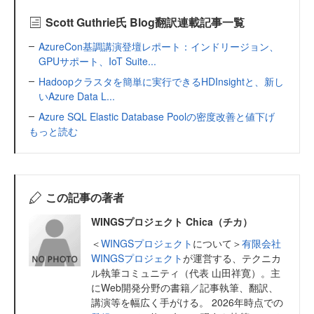
Scott Guthrie氏 Blog翻訳連載記事一覧
AzureCon基調講演登壇レポート：インドリージョン、
GPUサポート、IoT Suite...
Hadoopクラスタを簡単に実行できるHDInsightと、新し
いAzure Data L...
Azure SQL Elastic Database Poolの密度改善と値下げ
もっと読む
この記事の著者
WINGSプロジェクト Chica（チカ）
＜
WINGSプロジェクト
について＞
有限会社
WINGSプロジェクト
が運営する、テクニカ
ル執筆コミュニティ（代表 山田祥寛）。主
にWeb開発分野の書籍／記事執筆、翻訳、
講演等を幅広く手がける。 2026年時点での