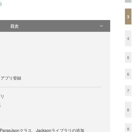
)
3
目次
4
5
6
とアプリ登録
7
プリ
成
8
9
er、ParseJsonクラス、Jacksonライブラリの追加