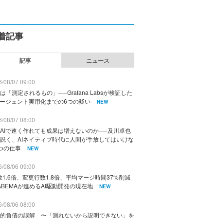
着記事
記事
ニュース
/08/07 09:00
は「測定されるもの」──Grafana Labsが検証した
エージェント実用化までの6つの疑い
NEW
/08/07 08:00
AIで速く作れても成果は増えないのか──及川卓也
説く、AIネイティブ時代に人間が手放してはいけな
つの仕事
NEW
/08/06 09:00
数1.6倍、変更行数1.8倍、平均マージ時間37%削減
ABEMAが進めるAI駆動開発の現在地
NEW
/08/06 08:00
的負債の誤解 〜「測れないから説明できない」を