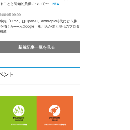
ることと認知的負債について〜
NEW
/08/05 09:00
議事録「Rimo」はOpenAI、Anthropic時代にどう勝
を描くか──元Google・相川氏が説く現代のプロダ
戦略
新着記事一覧を見る
ベント