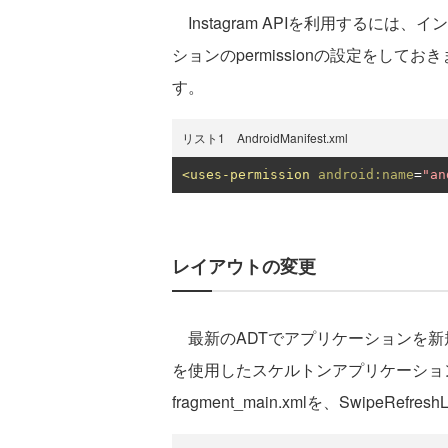
Instagram APIを利用するに
ションのpermissionの設定をしておきま
す。
リスト1 AndroidManifest.xml
<uses-permission
android:name
=
"an
レイアウトの変更
最新のADTでアプリケーションを新規作成
を使用したスケルトンアプリケーショ
fragment_main.xmlを、SwipeRe