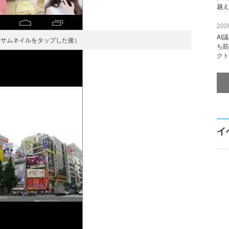
越え
2026
AI
（サムネイルをタップした後）
ち筋
クト
イ