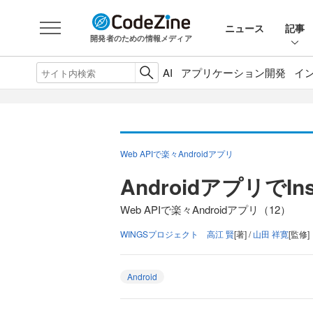
ニュース
記事
開発者のための情報メディア
AI
アプリケーション開発
イ
Web APIで楽々Androidアプリ
AndroidアプリでIn
Web APIで楽々Androidアプリ（12）
WINGSプロジェクト 高江 賢
[著] /
山田 祥寛
[監修]
Android