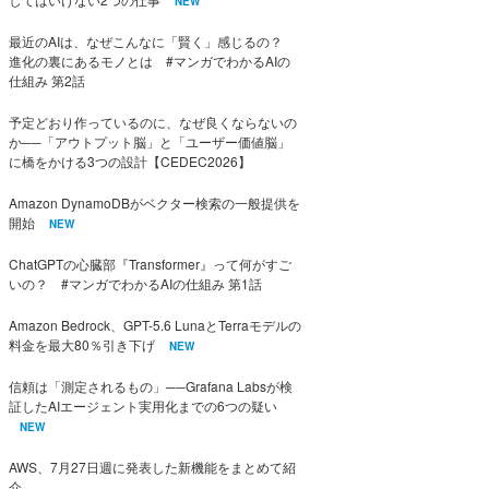
NEW
最近のAIは、なぜこんなに「賢く」感じるの？
進化の裏にあるモノとは #マンガでわかるAIの
仕組み 第2話
予定どおり作っているのに、なぜ良くならないの
か──「アウトプット脳」と「ユーザー価値脳」
に橋をかける3つの設計【CEDEC2026】
Amazon DynamoDBがベクター検索の一般提供を
開始
NEW
ChatGPTの心臓部『Transformer』って何がすご
いの？ #マンガでわかるAIの仕組み 第1話
Amazon Bedrock、GPT-5.6 LunaとTerraモデルの
料金を最大80％引き下げ
NEW
信頼は「測定されるもの」──Grafana Labsが検
証したAIエージェント実用化までの6つの疑い
NEW
AWS、7月27日週に発表した新機能をまとめて紹
介