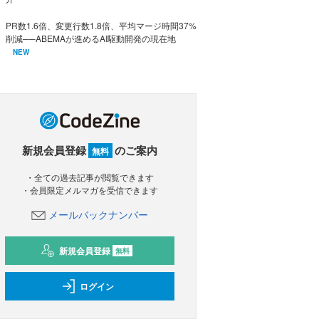
PR数1.6倍、変更行数1.8倍、平均マージ時間37%
削減──ABEMAが進めるAI駆動開発の現在地
NEW
新規会員登録
のご案内
無料
・全ての過去記事が閲覧できます
・会員限定メルマガを受信できます
メールバックナンバー
新規会員登録
無料
ログイン