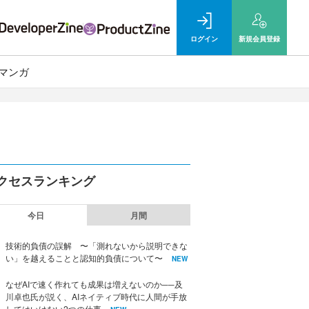
ログイン
新規
会員登録
マンガ
クセスランキング
今日
月間
技術的負債の誤解 〜「測れないから説明できな
い」を越えることと認知的負債について〜
NEW
なぜAIで速く作れても成果は増えないのか──及
川卓也氏が説く、AIネイティブ時代に人間が手放
してはいけない2つの仕事