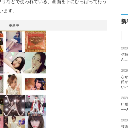
アプリなどで使われている、画面を下にひっぱって行う
います。
新
更新中
2026
信頼
AI
2026
なぜ
氏が
い2
2026
PR
──
2026
技術