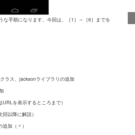
な手順になります。今回は、［1］～［6］までを
eJsonクラス、jacksonライブラリの追加
追加
はURLを表示するところまで）
次回以降に解説）
の追加（〃）