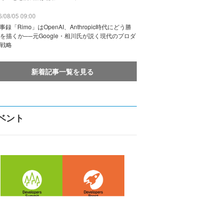
/08/05 09:00
議事録「Rimo」はOpenAI、Anthropic時代にどう勝
を描くか──元Google・相川氏が説く現代のプロダ
戦略
新着記事一覧を見る
ベント