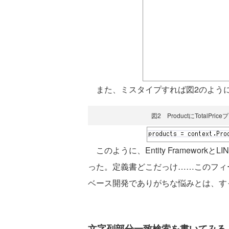
また、ミスタイプすれば図2のよう
図2 ProductにTotal
このように、Entity Framewor
った。定義書どこだっけ……このフィ
ベース開発でありがちな悩みとは、す
文字列部分一致検索を書いてみる