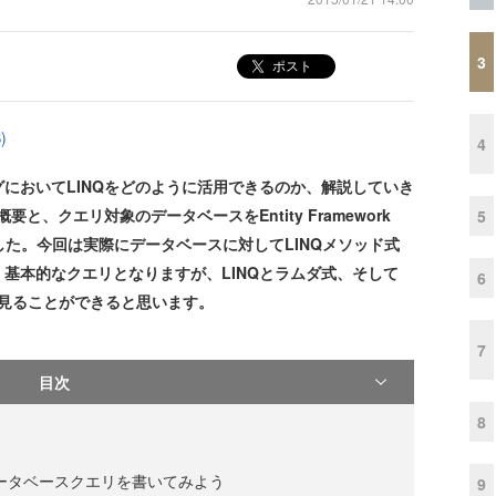
3
ポスト
)
4
においてLINQをどのように活用できるのか、解説していき
と、クエリ対象のデータベースをEntity Framework
5
しました。今回は実際にデータベースに対してLINQメソッド式
基本的なクエリとなりますが、LINQとラムダ式、そして
6
を垣間見ることができると思います。
7
目次
8
データベースクエリを書いてみよう
9