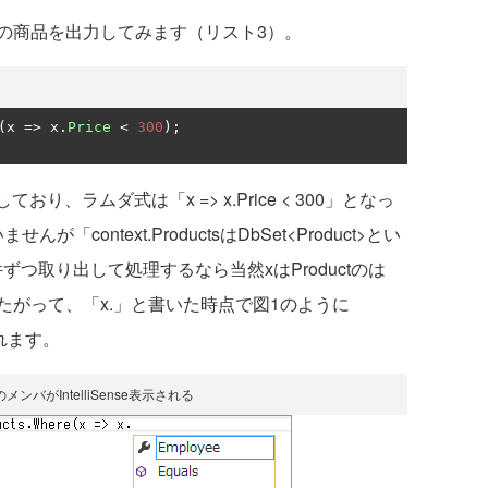
の商品を出力してみます（リスト3）。
(
x 
=>
 x
.
Price
<
300
);
、ラムダ式は「x => x.Price < 300」となっ
ontext.ProductsはDbSet<Product>とい
件ずつ取り出して処理するなら当然xはProductのは
がって、「x.」と書いた時点で図1のように
示されます。
tのメンバがIntelliSense表示される