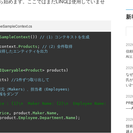
始めます。ここではまだLINQは使用していませ
新
pleContext.cs
SampleContext
())
//（1）コンテキストを生成
2026
context
.
Products
;
//（2）全件取得
信頼
）取得したエンティティを出力
AI
2026
IQueryable
<
Product
>
 products
)
なぜ
氏が
cts
)
//1件ずつ取り出して
い2
元（Makers）、担当者（Employees）
の情報をダンプ
2026
PR
ce : {1}\n  Maker Name: {2}\n  Employee Name: 
──
rice
,
 product
.
Maker
.
Name
,
product
.
Employee
.
Department
.
Name
);
2026
技術
越え