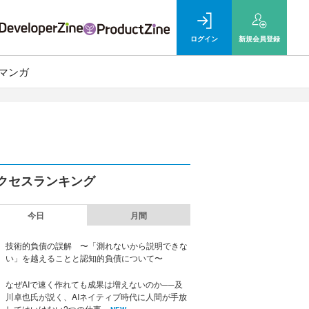
ログイン
新規
会員登録
マンガ
クセスランキング
今日
月間
技術的負債の誤解 〜「測れないから説明できな
い」を越えることと認知的負債について〜
なぜAIで速く作れても成果は増えないのか──及
川卓也氏が説く、AIネイティブ時代に人間が手放
してはいけない2つの仕事