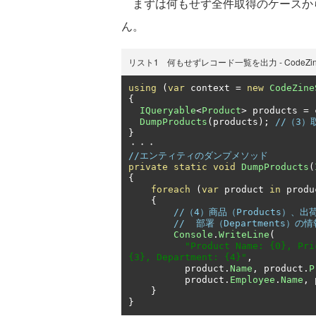
まずは何もせず全件取得のケースから
ん。
リスト1 何もせずレコード一覧を出力 - CodeZineSam
using
(
var
 context 
=
new
CodeZine
{
IQueryable
<
Product
>
 products 
=
 
DumpProducts
(
products
);
//（3
}
・・・
//エンティティのダンプメソッド
private
static
void
DumpProducts
(
{
foreach
(
var
 product 
in
 produ
{
//（4）商品（Products）、出荷
//  部署（Departments）
Console
.
WriteLine
(
"Product Name: {0}, Pri
{3}, Department: {4}"
,
          product
.
Name
,
 product
.
P
          product
.
Employee
.
Name
,
 
}
}