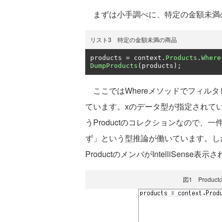
まずは小手調べに、特定の金額未満
リスト3 特定の金額未満の商品
products 
=
 context
.
Products
.
Where
DumpProducts
(
products
);
ここではWhereメソッドでフィルタしており
ています。xのデータ型が指定されていませんが「c
うProductのコレクションなので、一
ず」という型推論が働いています。した
ProductのメンバがIntelliSense表
図1 Produc