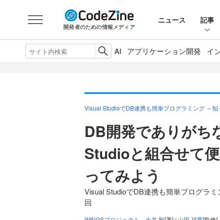
ニュース
記事
開発者のための情報メディア
AI
アプリケーション開発
イ
Visual StudioでDB連携も簡単プログラミング
DB開発でありがちな悩
Studioと組合せて
ってみよう
Visual StudioでDB連携も簡単プロ
回
WINGSプロジェクト 土井 毅
[著] /
山田 祥寛
[監修]