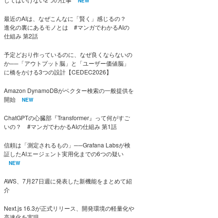
NEW
最近のAIは、なぜこんなに「賢く」感じるの？
進化の裏にあるモノとは #マンガでわかるAIの
仕組み 第2話
予定どおり作っているのに、なぜ良くならないの
か──「アウトプット脳」と「ユーザー価値脳」
に橋をかける3つの設計【CEDEC2026】
Amazon DynamoDBがベクター検索の一般提供を
開始
NEW
ChatGPTの心臓部『Transformer』って何がすご
いの？ #マンガでわかるAIの仕組み 第1話
信頼は「測定されるもの」──Grafana Labsが検
証したAIエージェント実用化までの6つの疑い
NEW
AWS、7月27日週に発表した新機能をまとめて紹
介
Next.js 16.3が正式リリース、開発環境の軽量化や
高速化を実現