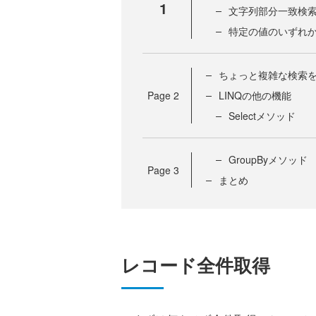
1
文字列部分一致検
特定の値のいずれ
ちょっと複雑な検索
Page
2
LINQの他の機能
Selectメソッド
GroupByメソッド
Page
3
まとめ
レコード全件取得