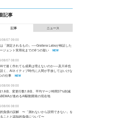
着記事
記事
ニュース
/08/07 09:00
は「測定されるもの」──Grafana Labsが検証した
エージェント実用化までの6つの疑い
NEW
/08/07 08:00
AIで速く作れても成果は増えないのか──及川卓也
説く、AIネイティブ時代に人間が手放してはいけな
つの仕事
NEW
/08/06 09:00
数1.6倍、変更行数1.8倍、平均マージ時間37%削減
ABEMAが進めるAI駆動開発の現在地
/08/06 08:00
的負債の誤解 〜「測れないから説明できない」を
ることと認知的負債について〜