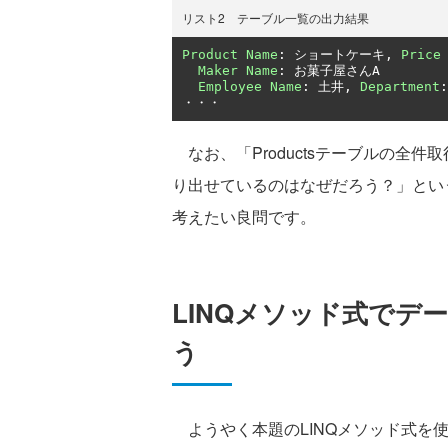
リスト2 テーブル一覧の出力結果
Product
Name
:
ショートケーキ,
Price
Maker
Name
:
お菓子屋さん
A

Employee
Name
:
土井,
Department
:
・・・
なお、「Productsテーブルの全
り出せているのはなぜだろう？」とい
考えたい良問です。
LINQメソッド式でデ
う
ようやく本題のLINQメソッド式を