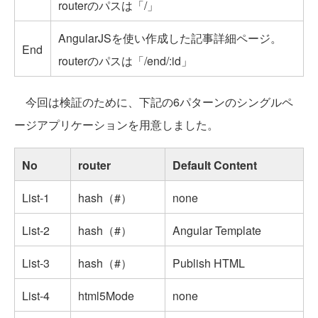
routerのパスは「/」
AngularJSを使い作成した記事詳細ページ。
End
routerのパスは「/end/:id」
今回は検証のために、下記の6パターンのシングルペ
ージアプリケーションを用意しました。
No
router
Default Content
List-1
hash（#）
none
List-2
hash（#）
Angular Template
List-3
hash（#）
Publish HTML
List-4
html5Mode
none