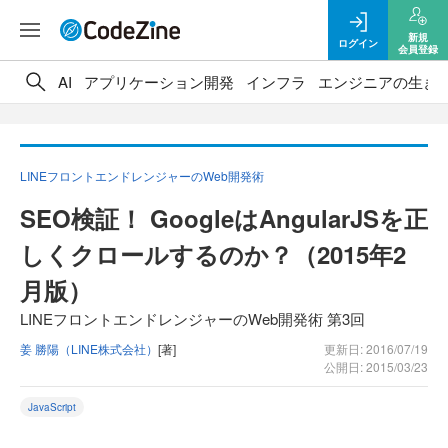
新規
ログイン
会員登録
AI
アプリケーション開発
インフラ
エンジニアの生き
LINEフロントエンドレンジャーのWeb開発術
SEO検証！ GoogleはAngularJSを正
しくクロールするのか？（2015年2
月版）
LINEフロントエンドレンジャーのWeb開発術 第3回
姜 勝陽（LINE株式会社）
[著]
更新日: 2016/07/19
公開日: 2015/03/23
JavaScript