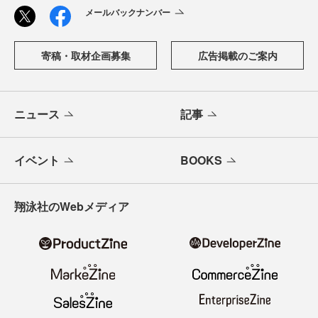
「CodeZine（コードジン）」は、株式会社翔泳社が運営す
る、開発者のための情報メディアです。テクノロジー入門
からAI活用、キャリアまで、ソフトウェア開発にかかわる
すべての人の学びと成長を支える最新情報と実践知をお届
けします。
メールバックナンバー
寄稿・取材企画募集
広告掲載のご案内
ニュース
記事
イベント
BOOKS